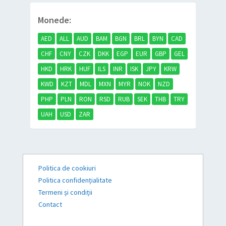
Monede:
AED
ALL
AUD
BAM
BGN
BRL
BYN
CAD
CHF
CNY
CZK
DKK
EGP
EUR
GBP
GEL
HKD
HRK
HUF
ILS
INR
ISK
JPY
KRW
KWD
KZT
MDL
MXN
MYR
NOK
NZD
PHP
PLN
RON
RSD
RUB
SEK
THB
TRY
UAH
USD
ZAR
Politica de cookiuri
Politica confidențialitate
Termeni și condiții
Contact