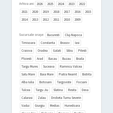
Arhiva ani:
2026
2025
2024
2023
2022
2021
2020
2019
2018
2017
2016
2015
2014
2013
2012
2011
2010
2009
Sucursale orașe:
Bucuresti
Cluj-Napoca
Timisoara
Constanta
Brasov
Iasi
Craiova
Oradea
Galati
Sibiu
Pitesti
Ploiesti
Arad
Bacau
Buzau
Braila
Targu Mures
Suceava
Ramnicu Valcea
Satu Mare
Baia Mare
Piatra Neamt
Bistrita
Alba Iulia
Botosani
Targoviste
Focsani
Tulcea
Targu Jiu
Slatina
Resita
Deva
Calarasi
Zalau
Drobeta Turnu Severin
Vaslui
Giurgiu
Medias
Hunedoara