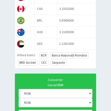
CAD
3.2502000
BRL
0.8906000
AUD
3.2188000
AED
1.2281000
Arhiva banci:
BCR
Banca Națională Română
BRD SocGen
CEC
Sanpaolo
Convertor
Cursul BNR