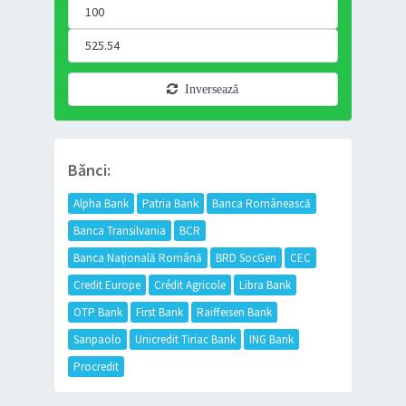
Inversează
Bănci:
Alpha Bank
Patria Bank
Banca Românească
Banca Transilvania
BCR
Banca Națională Română
BRD SocGen
CEC
Credit Europe
Crédit Agricole
Libra Bank
OTP Bank
First Bank
Raiffeisen Bank
Sanpaolo
Unicredit Tiriac Bank
ING Bank
Procredit