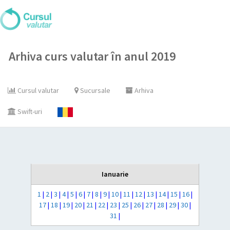
Arhiva curs valutar în anul 2019
Cursul valutar
Sucursale
Arhiva
Swift-uri
Ianuarie
1
|
2
|
3
|
4
|
5
|
6
|
7
|
8
|
9
|
10
|
11
|
12
|
13
|
14
|
15
|
16
|
17
|
18
|
19
|
20
|
21
|
22
|
23
|
25
|
26
|
27
|
28
|
29
|
30
|
31
|