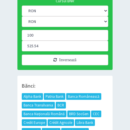
Cursul BNR
Inversează
Bănci:
Alpha Bank
Patria Bank
Banca Românească
Banca Transilvania
BCR
Banca Națională Română
BRD SocGen
CEC
Credit Europe
Crédit Agricole
Libra Bank