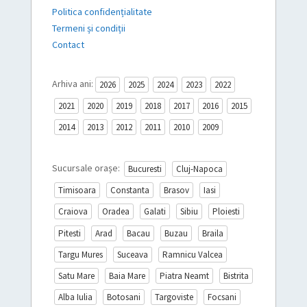
Politica confidențialitate
Termeni și condiții
Contact
Arhiva ani:
2026
2025
2024
2023
2022
2021
2020
2019
2018
2017
2016
2015
2014
2013
2012
2011
2010
2009
Sucursale orașe:
Bucuresti
Cluj-Napoca
Timisoara
Constanta
Brasov
Iasi
Craiova
Oradea
Galati
Sibiu
Ploiesti
Pitesti
Arad
Bacau
Buzau
Braila
Targu Mures
Suceava
Ramnicu Valcea
Satu Mare
Baia Mare
Piatra Neamt
Bistrita
Alba Iulia
Botosani
Targoviste
Focsani