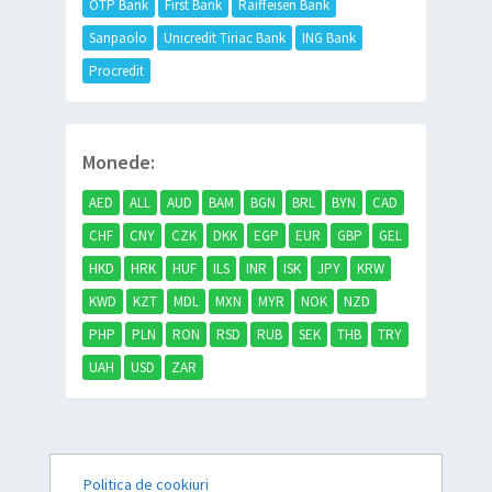
OTP Bank
First Bank
Raiffeisen Bank
Sanpaolo
Unicredit Tiriac Bank
ING Bank
Procredit
Monede:
AED
ALL
AUD
BAM
BGN
BRL
BYN
CAD
CHF
CNY
CZK
DKK
EGP
EUR
GBP
GEL
HKD
HRK
HUF
ILS
INR
ISK
JPY
KRW
KWD
KZT
MDL
MXN
MYR
NOK
NZD
PHP
PLN
RON
RSD
RUB
SEK
THB
TRY
UAH
USD
ZAR
Politica de cookiuri