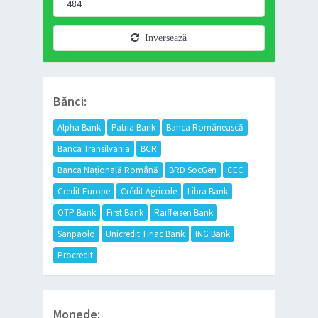
Inversează
Bănci:
Alpha Bank
Patria Bank
Banca Românească
Banca Transilvania
BCR
Banca Națională Română
BRD SocGen
CEC
Credit Europe
Crédit Agricole
Libra Bank
OTP Bank
First Bank
Raiffeisen Bank
Sanpaolo
Unicredit Tiriac Bank
ING Bank
Procredit
Monede: