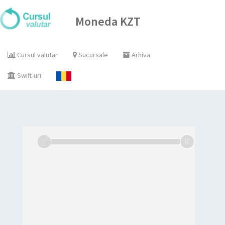
Moneda KZT
Cursul valutar
Sucursale
Arhiva
Swift-uri
L