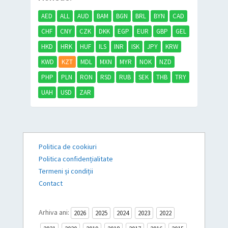
AED
ALL
AUD
BAM
BGN
BRL
BYN
CAD
CHF
CNY
CZK
DKK
EGP
EUR
GBP
GEL
HKD
HRK
HUF
ILS
INR
ISK
JPY
KRW
KWD
KZT
MDL
MXN
MYR
NOK
NZD
PHP
PLN
RON
RSD
RUB
SEK
THB
TRY
UAH
USD
ZAR
Politica de cookiuri
Politica confidențialitate
Termeni și condiții
Contact
Arhiva ani:
2026
2025
2024
2023
2022