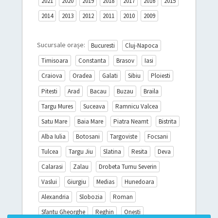
2021
2020
2019
2018
2017
2016
2015
2014
2013
2012
2011
2010
2009
Sucursale orașe:
Bucuresti
Cluj-Napoca
Timisoara
Constanta
Brasov
Iasi
Craiova
Oradea
Galati
Sibiu
Ploiesti
Pitesti
Arad
Bacau
Buzau
Braila
Targu Mures
Suceava
Ramnicu Valcea
Satu Mare
Baia Mare
Piatra Neamt
Bistrita
Alba Iulia
Botosani
Targoviste
Focsani
Tulcea
Targu Jiu
Slatina
Resita
Deva
Calarasi
Zalau
Drobeta Turnu Severin
Vaslui
Giurgiu
Medias
Hunedoara
Alexandria
Slobozia
Roman
Sfantu Gheorghe
Reghin
Onesti