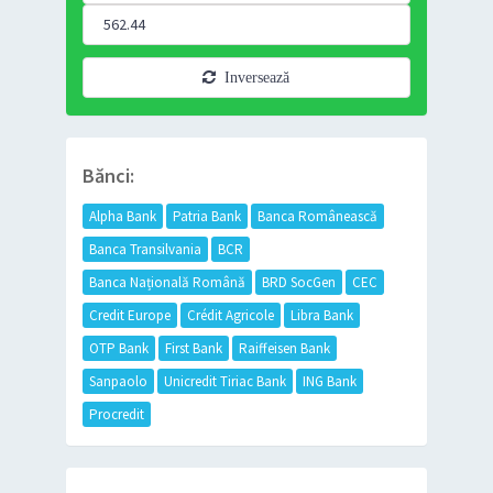
Inversează
Bănci:
Alpha Bank
Patria Bank
Banca Românească
Banca Transilvania
BCR
Banca Națională Română
BRD SocGen
CEC
Credit Europe
Crédit Agricole
Libra Bank
OTP Bank
First Bank
Raiffeisen Bank
Sanpaolo
Unicredit Tiriac Bank
ING Bank
Procredit