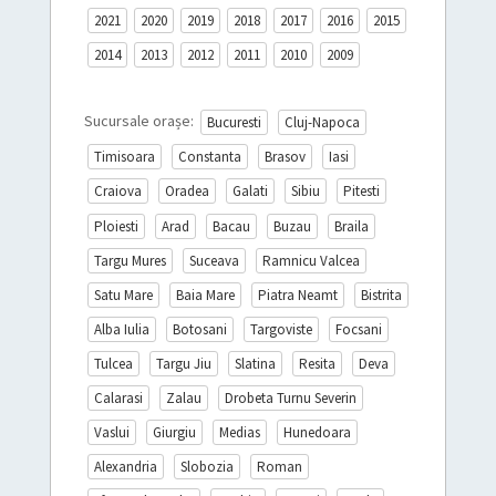
2021
2020
2019
2018
2017
2016
2015
2014
2013
2012
2011
2010
2009
Sucursale orașe:
Bucuresti
Cluj-Napoca
Timisoara
Constanta
Brasov
Iasi
Craiova
Oradea
Galati
Sibiu
Pitesti
Ploiesti
Arad
Bacau
Buzau
Braila
Targu Mures
Suceava
Ramnicu Valcea
Satu Mare
Baia Mare
Piatra Neamt
Bistrita
Alba Iulia
Botosani
Targoviste
Focsani
Tulcea
Targu Jiu
Slatina
Resita
Deva
Calarasi
Zalau
Drobeta Turnu Severin
Vaslui
Giurgiu
Medias
Hunedoara
Alexandria
Slobozia
Roman