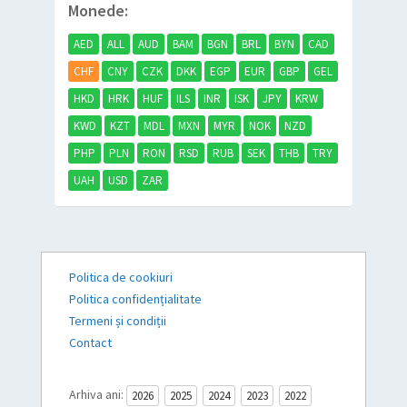
Monede:
AED
ALL
AUD
BAM
BGN
BRL
BYN
CAD
CHF
CNY
CZK
DKK
EGP
EUR
GBP
GEL
HKD
HRK
HUF
ILS
INR
ISK
JPY
KRW
KWD
KZT
MDL
MXN
MYR
NOK
NZD
PHP
PLN
RON
RSD
RUB
SEK
THB
TRY
UAH
USD
ZAR
Politica de cookiuri
Politica confidențialitate
Termeni și condiții
Contact
Arhiva ani:
2026
2025
2024
2023
2022