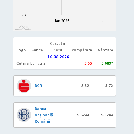
5.2
Jan 2027
Jul
Jan 2026
Jul
L
Cursul în
data:
Logo
Banca
cumpărare
vânzare
10.08.2026
Cel mai bun curs
5.55
5.6897
BCR
5.52
5.72
Banca
Națională
5.6244
5.6244
Română