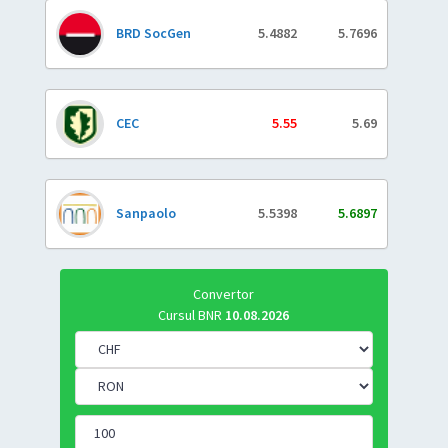
BRD SocGen
5.4882
5.7696
CEC
5.55
5.69
Sanpaolo
5.5398
5.6897
Convertor
Cursul BNR
10.08.2026