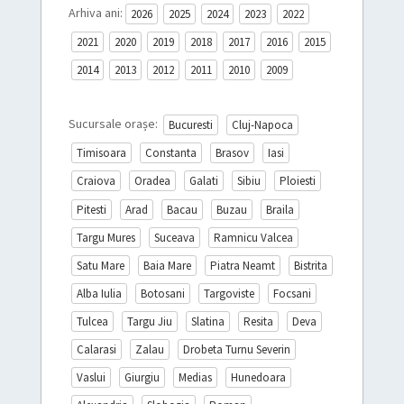
Arhiva ani:
2026
2025
2024
2023
2022
2021
2020
2019
2018
2017
2016
2015
2014
2013
2012
2011
2010
2009
Sucursale orașe:
Bucuresti
Cluj-Napoca
Timisoara
Constanta
Brasov
Iasi
Craiova
Oradea
Galati
Sibiu
Ploiesti
Pitesti
Arad
Bacau
Buzau
Braila
Targu Mures
Suceava
Ramnicu Valcea
Satu Mare
Baia Mare
Piatra Neamt
Bistrita
Alba Iulia
Botosani
Targoviste
Focsani
Tulcea
Targu Jiu
Slatina
Resita
Deva
Calarasi
Zalau
Drobeta Turnu Severin
Vaslui
Giurgiu
Medias
Hunedoara