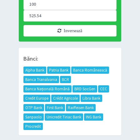
Inversează
Bănci:
Alpha Bank
Patria Bank
Banca Românească
Banca Transilvania
BCR
Banca Națională Română
BRD SocGen
CEC
Credit Europe
Crédit Agricole
Libra Bank
OTP Bank
First Bank
Raiffeisen Bank
Sanpaolo
Unicredit Tiriac Bank
ING Bank
Procredit