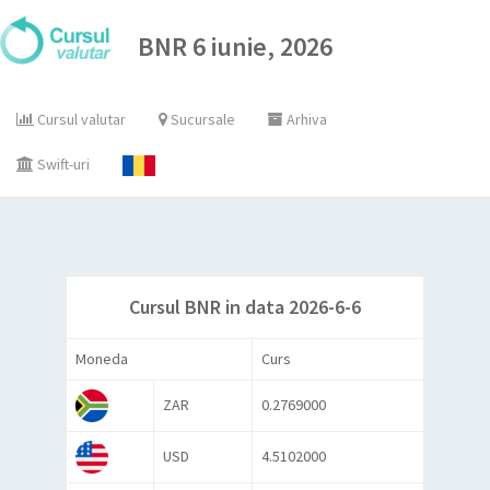
BNR 6 iunie, 2026
Cursul valutar
Sucursale
Arhiva
Swift-uri
Cursul BNR in data 2026-6-6
Moneda
Curs
ZAR
0.2769000
USD
4.5102000