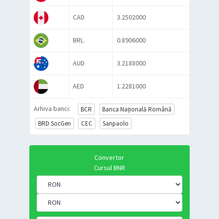
CAD
3.2502000
BRL
0.8906000
AUD
3.2188000
AED
1.2281000
Arhiva banci:
BCR
Banca Națională Română
BRD SocGen
CEC
Sanpaolo
Convertor
Cursul BNR