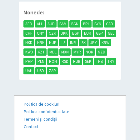
Monede:
AED
ALL
AUD
BAM
BGN
BRL
BYN
CAD
CHF
CNY
CZK
DKK
EGP
EUR
GBP
GEL
HKD
HRK
HUF
ILS
INR
ISK
JPY
KRW
KWD
KZT
MDL
MXN
MYR
NOK
NZD
PHP
PLN
RON
RSD
RUB
SEK
THB
TRY
UAH
USD
ZAR
Politica de cookiuri
Politica confidențialitate
Termeni și condiții
Contact