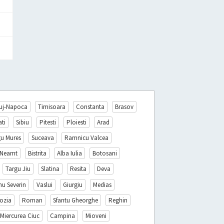
uj-Napoca
Timisoara
Constanta
Brasov
ati
Sibiu
Pitesti
Ploiesti
Arad
gu Mures
Suceava
Ramnicu Valcea
 Neamt
Bistrita
Alba Iulia
Botosani
Targu Jiu
Slatina
Resita
Deva
nu Severin
Vaslui
Giurgiu
Medias
ozia
Roman
Sfantu Gheorghe
Reghin
Miercurea Ciuc
Campina
Mioveni