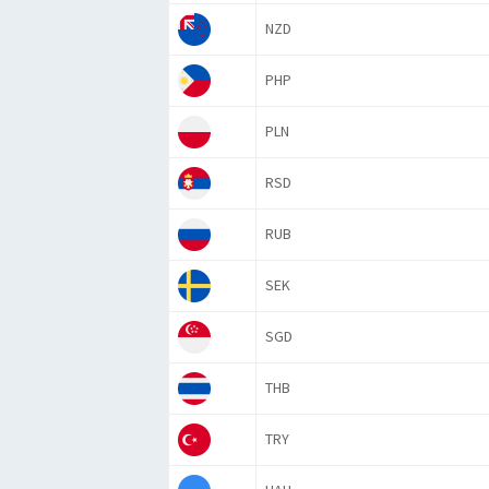
NZD
PHP
PLN
RSD
RUB
SEK
SGD
THB
TRY