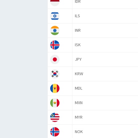
IDR
ILS
INR
ISK
JPY
KRW
MDL
MXN
MYR
NOK