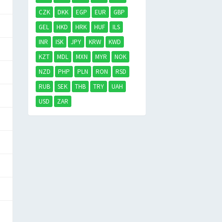
CZK
DKK
EGP
EUR
GBP
GEL
HKD
HRK
HUF
ILS
INR
ISK
JPY
KRW
KWD
KZT
MDL
MXN
MYR
NOK
NZD
PHP
PLN
RON
RSD
RUB
SEK
THB
TRY
UAH
USD
ZAR