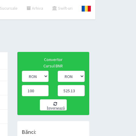
Sucursale
Arhiva
Swift-uri
Convertor
Cursul BNR
Inversează
Bănci: