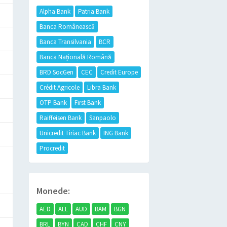
Alpha Bank
Patria Bank
Banca Românească
Banca Transilvania
BCR
Banca Națională Română
BRD SocGen
CEC
Credit Europe
Crédit Agricole
Libra Bank
OTP Bank
First Bank
Raiffeisen Bank
Sanpaolo
Unicredit Tiriac Bank
ING Bank
Procredit
Monede:
AED
ALL
AUD
BAM
BGN
BRL
BYN
CAD
CHF
CNY