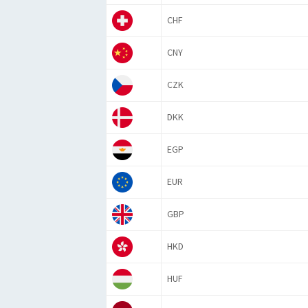
CHF
CNY
CZK
DKK
EGP
EUR
GBP
HKD
HUF