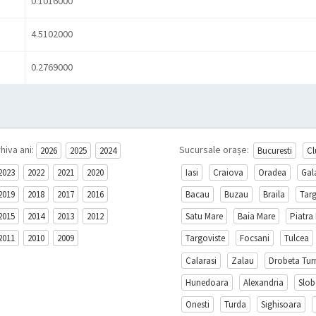
0.1016000
4.5102000
0.2769000
hiva ani:
Sucursale orașe:
2026
2025
2024
Bucuresti
Cl
2023
2022
2021
2020
Iasi
Craiova
Oradea
Gal
2019
2018
2017
2016
Bacau
Buzau
Braila
Tar
2015
2014
2013
2012
Satu Mare
Baia Mare
Piatra
2011
2010
2009
Targoviste
Focsani
Tulcea
Calarasi
Zalau
Drobeta Tur
Hunedoara
Alexandria
Slob
Onesti
Turda
Sighisoara