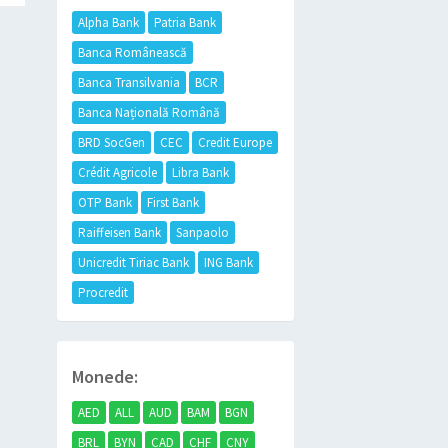
Alpha Bank
Patria Bank
Banca Românească
Banca Transilvania
BCR
Banca Națională Română
BRD SocGen
CEC
Credit Europe
Crédit Agricole
Libra Bank
OTP Bank
First Bank
Raiffeisen Bank
Sanpaolo
Unicredit Tiriac Bank
ING Bank
Procredit
Monede:
AED
ALL
AUD
BAM
BGN
BRL
BYN
CAD
CHF
CNY