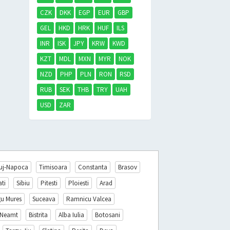
CZK
DKK
EGP
EUR
GBP
GEL
HKD
HRK
HUF
ILS
INR
ISK
JPY
KRW
KWD
KZT
MDL
MXN
MYR
NOK
NZD
PHP
PLN
RON
RSD
RUB
SEK
THB
TRY
UAH
USD
ZAR
uj-Napoca
Timisoara
Constanta
Brasov
ati
Sibiu
Pitesti
Ploiesti
Arad
gu Mures
Suceava
Ramnicu Valcea
 Neamt
Bistrita
Alba Iulia
Botosani