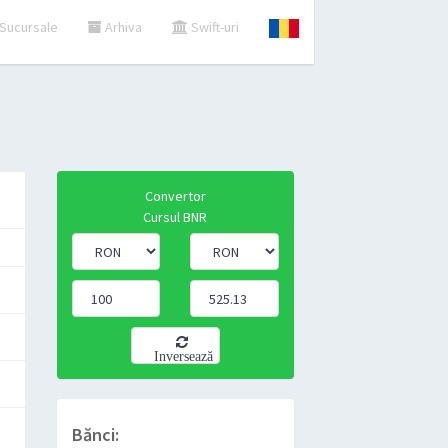
Sucursale
Arhiva
Swift-uri
Convertor
Cursul BNR
Inversează
Bănci: