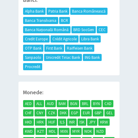
Alpha Bank
Patria Bank
Banca Românească
Banca Transilvania
BCR
Banca Națională Română
BRD SocGen
CEC
Credit Europe
Crédit Agricole
Libra Bank
OTP Bank
First Bank
Raiffeisen Bank
Sanpaolo
Unicredit Tiriac Bank
ING Bank
Procredit
Monede:
AED
ALL
AUD
BAM
BGN
BRL
BYN
CAD
CHF
CNY
CZK
DKK
EGP
EUR
GBP
GEL
HKD
HRK
HUF
ILS
INR
ISK
JPY
KRW
KWD
KZT
MDL
MXN
MYR
NOK
NZD