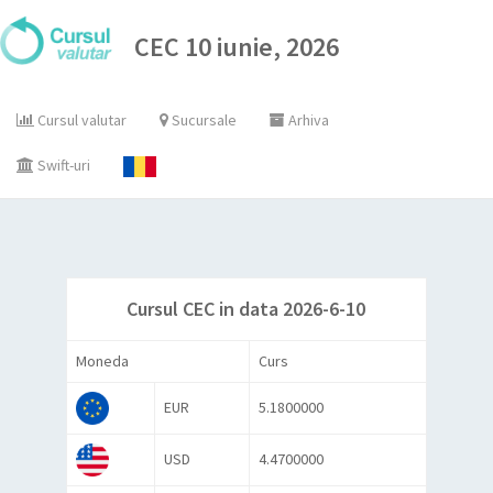
CEC 10 iunie, 2026
Cursul valutar
Sucursale
Arhiva
Swift-uri
Cursul CEC in data 2026-6-10
Moneda
Curs
EUR
5.1800000
USD
4.4700000