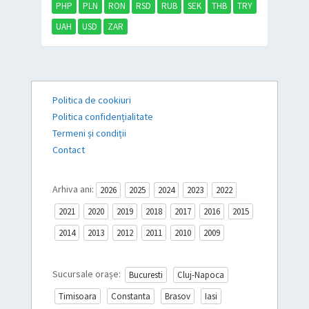
PHP
PLN
RON
RSD
RUB
SEK
THB
TRY
UAH
USD
ZAR
Politica de cookiuri
Politica confidențialitate
Termeni și condiții
Contact
Arhiva ani:
2026
2025
2024
2023
2022
2021
2020
2019
2018
2017
2016
2015
2014
2013
2012
2011
2010
2009
Sucursale orașe:
Bucuresti
Cluj-Napoca
Timisoara
Constanta
Brasov
Iasi