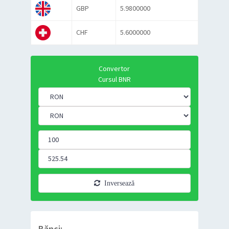
GBP
5.9800000
CHF
5.6000000
Convertor
Cursul BNR
Inversează
Bănci: