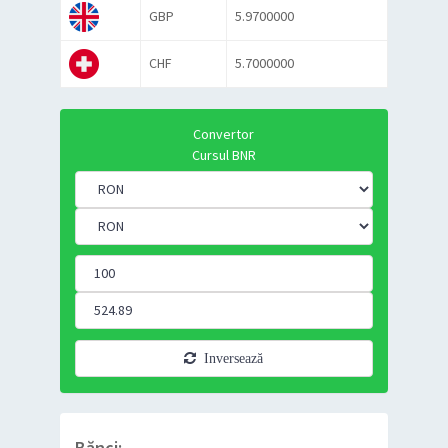
GBP
5.9700000
CHF
5.7000000
Convertor
Cursul BNR
Inversează
Bănci: