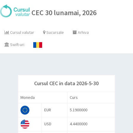
CEC 30 lunamai, 2026
Cursul valutar
Sucursale
Arhiva
Swift-uri
Cursul CEC in data 2026-5-30
Moneda
Curs
EUR
5.1900000
USD
4.4400000