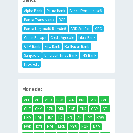
Alpha Bank
Patria Bank
Banca Românească
Banca Transilvania
BCR
Banca Națională Română
BRD SocGen
CEC
Credit Europe
Crédit Agricole
Libra Bank
OTP Bank
First Bank
Raiffeisen Bank
Sanpaolo
Unicredit Tiriac Bank
ING Bank
Procredit
Monede:
AED
ALL
AUD
BAM
BGN
BRL
BYN
CAD
CHF
CNY
CZK
DKK
EGP
EUR
GBP
GEL
HKD
HRK
HUF
ILS
INR
ISK
JPY
KRW
KWD
KZT
MDL
MXN
MYR
NOK
NZD