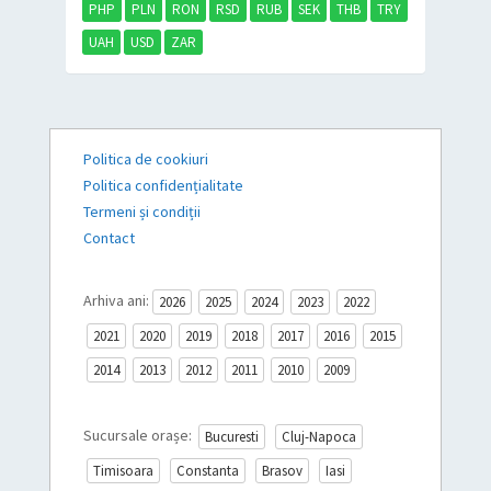
PHP
PLN
RON
RSD
RUB
SEK
THB
TRY
UAH
USD
ZAR
Politica de cookiuri
Politica confidențialitate
Termeni și condiții
Contact
Arhiva ani:
2026
2025
2024
2023
2022
2021
2020
2019
2018
2017
2016
2015
2014
2013
2012
2011
2010
2009
Sucursale orașe:
Bucuresti
Cluj-Napoca
Timisoara
Constanta
Brasov
Iasi