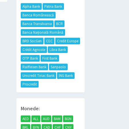
Alpha Bank
Patria Bank
Banca Românească
Banca Transilvania
BCR
Banca Națională Română
BRD SocGen
CEC
Credit Europe
Crédit Agricole
Libra Bank
OTP Bank
First Bank
Raiffeisen Bank
Sanpaolo
Unicredit Tiriac Bank
ING Bank
Procredit
Monede:
AED
ALL
AUD
BAM
BGN
BRL
BYN
CAD
CHF
CNY