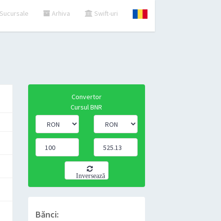
Sucursale
Arhiva
Swift-uri
Convertor
Cursul BNR
Inversează
Bănci: