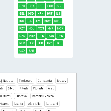
CZK
DKK
EGP
EUR
GBP
GEL
HKD
HRK
HUF
ILS
INR
ISK
JPY
KRW
KWD
KZT
MDL
MXN
MYR
NOK
NZD
PHP
PLN
RON
RSD
RUB
SEK
THB
TRY
UAH
USD
ZAR
uj-Napoca
Timisoara
Constanta
Brasov
ati
Sibiu
Pitesti
Ploiesti
Arad
gu Mures
Suceava
Ramnicu Valcea
 Neamt
Bistrita
Alba Iulia
Botosani