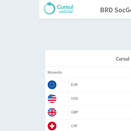
BRD SocGe
Cursul
Moneda
EUR
USD
GBP
CHF