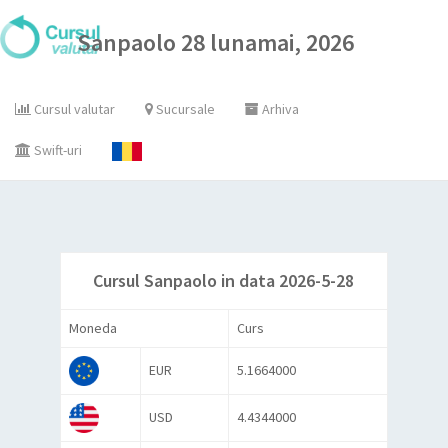
Sanpaolo 28 lunamai, 2026
Cursul valutar
Sucursale
Arhiva
Swift-uri
Cursul Sanpaolo in data 2026-5-28
Moneda
Curs
EUR
5.1664000
USD
4.4344000