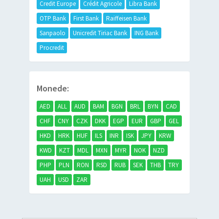
Credit Europe
Crédit Agricole
Libra Bank
OTP Bank
First Bank
Raiffeisen Bank
Sanpaolo
Unicredit Tiriac Bank
ING Bank
Procredit
Monede:
AED
ALL
AUD
BAM
BGN
BRL
BYN
CAD
CHF
CNY
CZK
DKK
EGP
EUR
GBP
GEL
HKD
HRK
HUF
ILS
INR
ISK
JPY
KRW
KWD
KZT
MDL
MXN
MYR
NOK
NZD
PHP
PLN
RON
RSD
RUB
SEK
THB
TRY
UAH
USD
ZAR