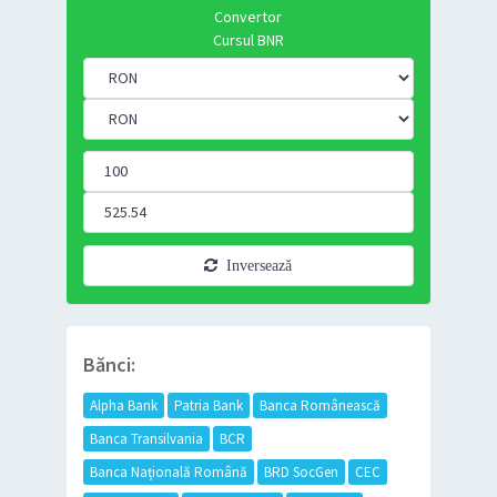
Convertor
Cursul BNR
Inversează
Bănci:
Alpha Bank
Patria Bank
Banca Românească
Banca Transilvania
BCR
Banca Națională Română
BRD SocGen
CEC