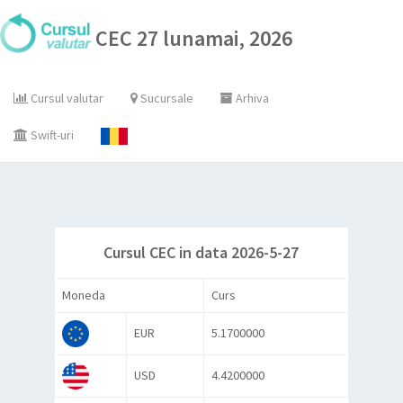
CEC 27 lunamai, 2026
Cursul valutar
Sucursale
Arhiva
Swift-uri
Cursul CEC in data 2026-5-27
Moneda
Curs
EUR
5.1700000
USD
4.4200000