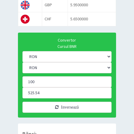
GBP
5.9500000
CHF
5.6500000
Convertor
Cursul BNR
Inversează
Bănci: