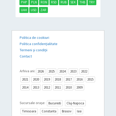
PHP
PLN
RON
RSD
RUB
SEK
THB
TRY
UAH
USD
ZAR
Politica de cookiuri
Politica confidențialitate
Termeni și condiții
Contact
Arhiva ani:
2026
2025
2024
2023
2022
2021
2020
2019
2018
2017
2016
2015
2014
2013
2012
2011
2010
2009
Sucursale orașe:
Bucuresti
Cluj-Napoca
Timisoara
Constanta
Brasov
Iasi