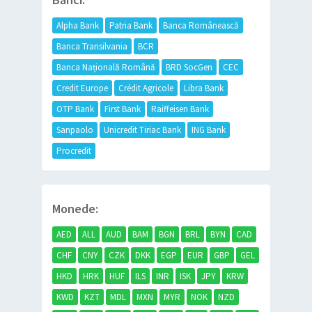
Alpha Bank
Patria Bank
Banca Românească
Banca Transilvania
BCR
Banca Națională Română
BRD SocGen
CEC
Credit Europe
Crédit Agricole
Libra Bank
OTP Bank
First Bank
Raiffeisen Bank
Sanpaolo
Unicredit Tiriac Bank
ING Bank
Procredit
Monede:
AED
ALL
AUD
BAM
BGN
BRL
BYN
CAD
CHF
CNY
CZK
DKK
EGP
EUR
GBP
GEL
HKD
HRK
HUF
ILS
INR
ISK
JPY
KRW
KWD
KZT
MDL
MXN
MYR
NOK
NZD