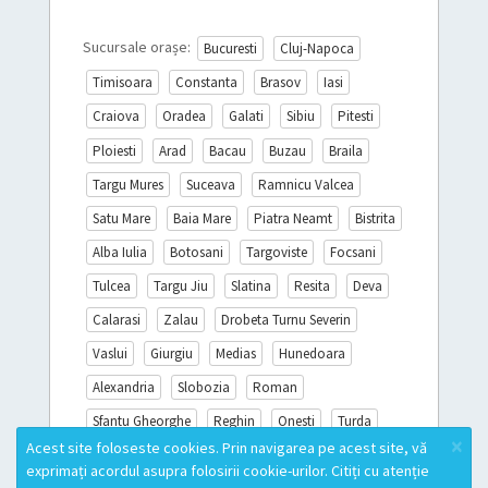
Sucursale orașe:
Bucuresti
Cluj-Napoca
Timisoara
Constanta
Brasov
Iasi
Craiova
Oradea
Galati
Sibiu
Pitesti
Ploiesti
Arad
Bacau
Buzau
Braila
Targu Mures
Suceava
Ramnicu Valcea
Satu Mare
Baia Mare
Piatra Neamt
Bistrita
Alba Iulia
Botosani
Targoviste
Focsani
Tulcea
Targu Jiu
Slatina
Resita
Deva
Calarasi
Zalau
Drobeta Turnu Severin
Vaslui
Giurgiu
Medias
Hunedoara
Alexandria
Slobozia
Roman
Sfantu Gheorghe
Reghin
Onesti
Turda
×
Acest site foloseste cookies. Prin navigarea pe acest site, vă
Sighisoara
Miercurea Ciuc
Campina
exprimați acordul asupra folosirii cookie-urilor. Citiți cu atenție