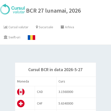
BCR 27 lunamai, 2026
Cursul valutar
Sucursale
Arhiva
Swift-uri
Cursul BCR in data 2026-5-27
Moneda
Curs
CAD
3.1560000
CHF
5.6340000