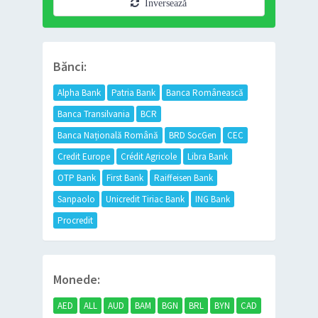
Inversează
Bănci:
Alpha Bank
Patria Bank
Banca Românească
Banca Transilvania
BCR
Banca Națională Română
BRD SocGen
CEC
Credit Europe
Crédit Agricole
Libra Bank
OTP Bank
First Bank
Raiffeisen Bank
Sanpaolo
Unicredit Tiriac Bank
ING Bank
Procredit
Monede:
AED
ALL
AUD
BAM
BGN
BRL
BYN
CAD