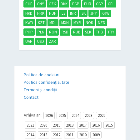
CHF
CNY
CZK
DKK
EGP
EUR
GBP
GEL
HKD
HRK
HUF
ILS
INR
ISK
JPY
KRW
KWD
KZT
MDL
MXN
MYR
NOK
NZD
PHP
PLN
RON
RSD
RUB
SEK
THB
TRY
UAH
USD
ZAR
Politica de cookiuri
Politica confidențialitate
Termeni și condiții
Contact
Arhiva ani:
2026
2025
2024
2023
2022
2021
2020
2019
2018
2017
2016
2015
2014
2013
2012
2011
2010
2009