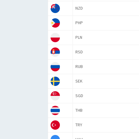
NZD
PHP
PLN
RSD
RUB
SEK
SGD
THB
TRY