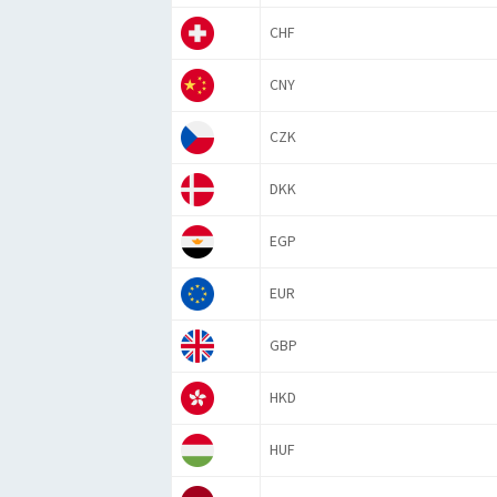
CHF
CNY
CZK
DKK
EGP
EUR
GBP
HKD
HUF