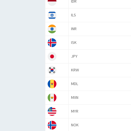
IDR
ILS
INR
ISK
JPY
KRW
MDL
MXN
MYR
NOK