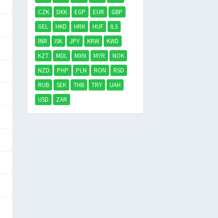
CZK
DKK
EGP
EUR
GBP
GEL
HKD
HRK
HUF
ILS
INR
ISK
JPY
KRW
KWD
KZT
MDL
MXN
MYR
NOK
NZD
PHP
PLN
RON
RSD
RUB
SEK
THB
TRY
UAH
USD
ZAR