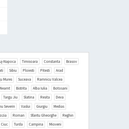
uj-Napoca
Timisoara
Constanta
Brasov
ati
Sibiu
Ploiesti
Pitesti
Arad
gu Mures
Suceava
Ramnicu Valcea
 Neamt
Bistrita
Alba Iulia
Botosani
Targu Jiu
Slatina
Resita
Deva
nu Severin
Vaslui
Giurgiu
Medias
ozia
Roman
Sfantu Gheorghe
Reghin
 Ciuc
Turda
Campina
Mioveni