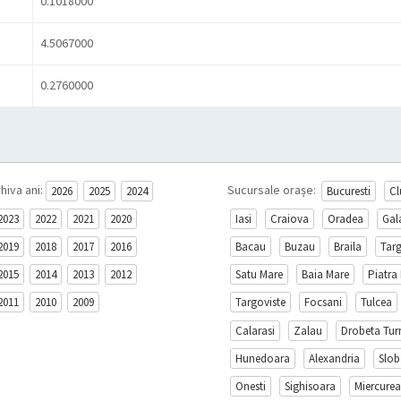
0.1018000
4.5067000
0.2760000
hiva ani:
Sucursale orașe:
2026
2025
2024
Bucuresti
Cl
2023
2022
2021
2020
Iasi
Craiova
Oradea
Gal
2019
2018
2017
2016
Bacau
Buzau
Braila
Tar
2015
2014
2013
2012
Satu Mare
Baia Mare
Piatra
2011
2010
2009
Targoviste
Focsani
Tulcea
Calarasi
Zalau
Drobeta Tur
Hunedoara
Alexandria
Slob
Onesti
Sighisoara
Miercurea