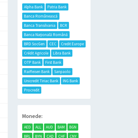
Alpha Bank
Patria Bank
Banca Românească
Banca Transilvania
BCR
Banca Națională Română
BRD SocGen
CEC
Credit Europe
Crédit Agricole
Libra Bank
OTP Bank
First Bank
Raiffeisen Bank
Sanpaolo
Unicredit Tiriac Bank
ING Bank
Procredit
Monede:
AED
ALL
AUD
BAM
BGN
BRL
BYN
CAD
CHF
CNY