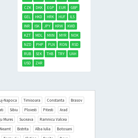
CZK
DKK
EGP
EUR
GBP
GEL
HKD
HRK
HUF
ILS
INR
ISK
JPY
KRW
KWD
KZT
MDL
MXN
MYR
NOK
NZD
PHP
PLN
RON
RSD
RUB
SEK
THB
TRY
UAH
USD
ZAR
uj-Napoca
Timisoara
Constanta
Brasov
ati
Sibiu
Ploiesti
Pitesti
Arad
gu Mures
Suceava
Ramnicu Valcea
 Neamt
Bistrita
Alba Iulia
Botosani