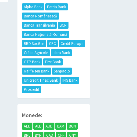
Alpha Bank
Patria Bank
Banca Românească
Banca Transilvania
BCR
Banca Națională Română
BRD SocGen
CEC
Credit Europe
Crédit Agricole
Libra Bank
OTP Bank
First Bank
Raiffeisen Bank
Sanpaolo
Unicredit Tiriac Bank
ING Bank
Procredit
Monede:
AED
ALL
AUD
BAM
BGN
BRL
BYN
CAD
CHF
CNY