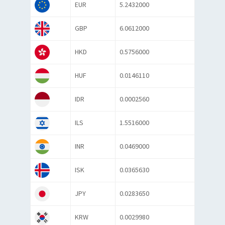
EUR
5.2432000
GBP
6.0612000
HKD
0.5756000
HUF
0.0146110
IDR
0.0002560
ILS
1.5516000
INR
0.0469000
ISK
0.0365630
JPY
0.0283650
KRW
0.0029980