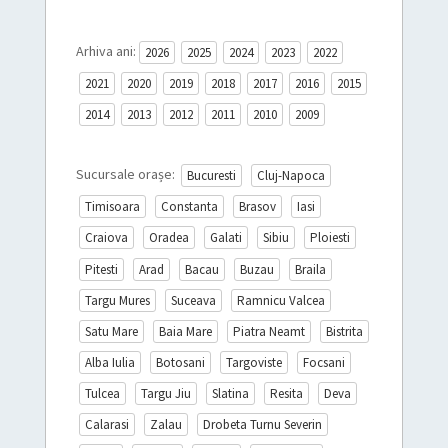
Arhiva ani:
2026
2025
2024
2023
2022
2021
2020
2019
2018
2017
2016
2015
2014
2013
2012
2011
2010
2009
Sucursale orașe:
Bucuresti
Cluj-Napoca
Timisoara
Constanta
Brasov
Iasi
Craiova
Oradea
Galati
Sibiu
Ploiesti
Pitesti
Arad
Bacau
Buzau
Braila
Targu Mures
Suceava
Ramnicu Valcea
Satu Mare
Baia Mare
Piatra Neamt
Bistrita
Alba Iulia
Botosani
Targoviste
Focsani
Tulcea
Targu Jiu
Slatina
Resita
Deva
Calarasi
Zalau
Drobeta Turnu Severin