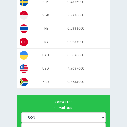
SEK
0.4826000
SGD
3.5270000
THB
0.1382000
TRY
0.0985000
UAH
0.1020000
USD
4.5097000
ZAR
0.2735000
Convertor
Cursul BNR