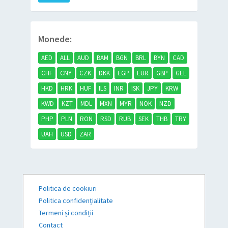
Monede:
AED
ALL
AUD
BAM
BGN
BRL
BYN
CAD
CHF
CNY
CZK
DKK
EGP
EUR
GBP
GEL
HKD
HRK
HUF
ILS
INR
ISK
JPY
KRW
KWD
KZT
MDL
MXN
MYR
NOK
NZD
PHP
PLN
RON
RSD
RUB
SEK
THB
TRY
UAH
USD
ZAR
Politica de cookiuri
Politica confidențialitate
Termeni și condiții
Contact