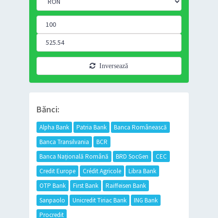
Inversează
Bănci:
Alpha Bank
Patria Bank
Banca Românească
Banca Transilvania
BCR
Banca Națională Română
BRD SocGen
CEC
Credit Europe
Crédit Agricole
Libra Bank
OTP Bank
First Bank
Raiffeisen Bank
Sanpaolo
Unicredit Tiriac Bank
ING Bank
Procredit