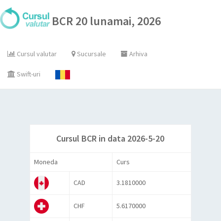
BCR 20 lunamai, 2026
Cursul valutar
Sucursale
Arhiva
Swift-uri
Cursul BCR in data 2026-5-20
Moneda
Curs
CAD
3.1810000
CHF
5.6170000