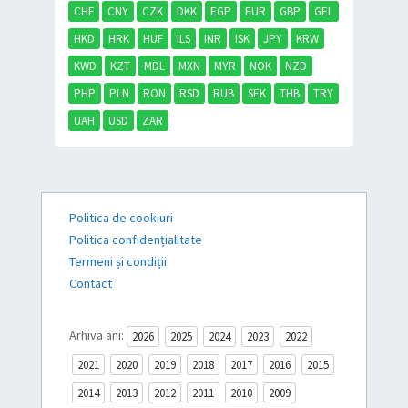
CHF
CNY
CZK
DKK
EGP
EUR
GBP
GEL
HKD
HRK
HUF
ILS
INR
ISK
JPY
KRW
KWD
KZT
MDL
MXN
MYR
NOK
NZD
PHP
PLN
RON
RSD
RUB
SEK
THB
TRY
UAH
USD
ZAR
Politica de cookiuri
Politica confidențialitate
Termeni și condiții
Contact
Arhiva ani:
2026
2025
2024
2023
2022
2021
2020
2019
2018
2017
2016
2015
2014
2013
2012
2011
2010
2009