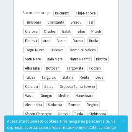
Sucursale orașe:
Bucuresti
Cluj-Napoca
Timisoara
Constanta
Brasov
Iasi
Craiova
Oradea
Galati
Sibiu
Pitesti
Ploiesti
Arad
Bacau
Buzau
Braila
Targu Mures
Suceava
Ramnicu Valcea
Satu Mare
Baia Mare
Piatra Neamt
Bistrita
Alba Iulia
Botosani
Targoviste
Focsani
Tulcea
Targu Jiu
Slatina
Resita
Deva
Calarasi
Zalau
Drobeta Turnu Severin
Vaslui
Giurgiu
Medias
Hunedoara
Alexandria
Slobozia
Roman
Reghin
Sfantu Gheorghe
Onesti
Turda
Sighisoara
×
Acest site foloseste cookies. Prin navigarea pe acest site, vă
Miercurea Ciuc
Campina
Mioveni
exprimați acordul asupra folosirii cookie-urilor. Citiți cu atenție