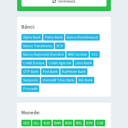
Inversează
Bănci:
Alpha Bank
Patria Bank
Banca Românească
Banca Transilvania
BCR
Banca Națională Română
BRD SocGen
CEC
Credit Europe
Crédit Agricole
Libra Bank
OTP Bank
First Bank
Raiffeisen Bank
Sanpaolo
Unicredit Tiriac Bank
ING Bank
Procredit
Monede:
AED
ALL
AUD
BAM
BGN
BRL
BYN
CAD