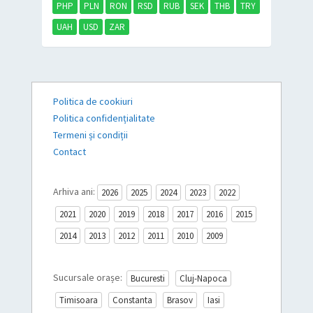
PHP
PLN
RON
RSD
RUB
SEK
THB
TRY
UAH
USD
ZAR
Politica de cookiuri
Politica confidențialitate
Termeni și condiții
Contact
Arhiva ani:
2026
2025
2024
2023
2022
2021
2020
2019
2018
2017
2016
2015
2014
2013
2012
2011
2010
2009
Sucursale orașe:
Bucuresti
Cluj-Napoca
Timisoara
Constanta
Brasov
Iasi