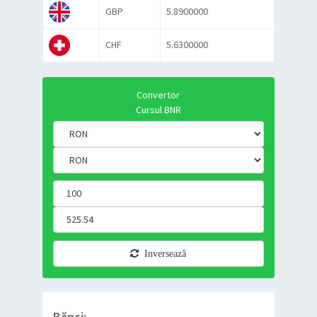
GBP
5.8900000
CHF
5.6300000
Convertor
Cursul BNR
Inversează
Bănci: