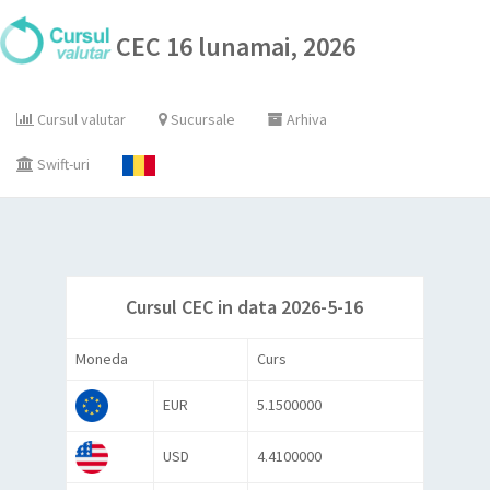
CEC 16 lunamai, 2026
Cursul valutar
Sucursale
Arhiva
Swift-uri
Cursul CEC in data 2026-5-16
Moneda
Curs
EUR
5.1500000
USD
4.4100000