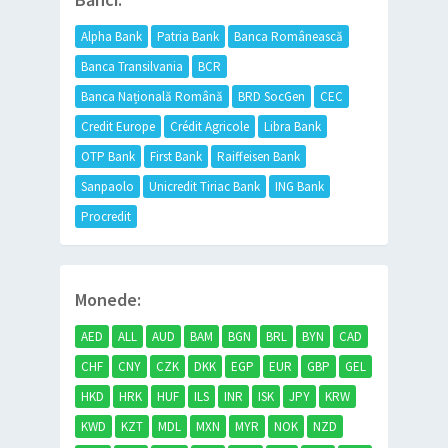
Alpha Bank
Patria Bank
Banca Românească
Banca Transilvania
BCR
Banca Națională Română
BRD SocGen
CEC
Credit Europe
Crédit Agricole
Libra Bank
OTP Bank
First Bank
Raiffeisen Bank
Sanpaolo
Unicredit Tiriac Bank
ING Bank
Procredit
Monede:
AED
ALL
AUD
BAM
BGN
BRL
BYN
CAD
CHF
CNY
CZK
DKK
EGP
EUR
GBP
GEL
HKD
HRK
HUF
ILS
INR
ISK
JPY
KRW
KWD
KZT
MDL
MXN
MYR
NOK
NZD