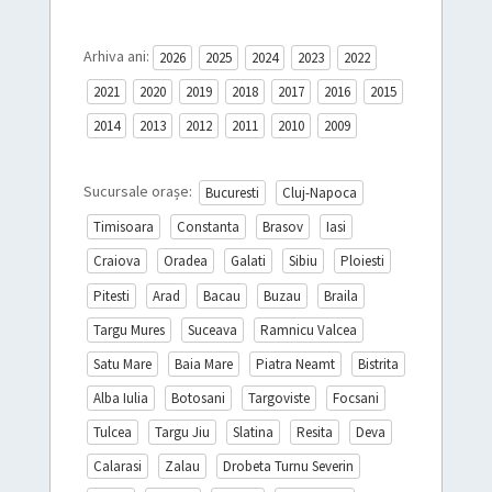
Arhiva ani:
2026
2025
2024
2023
2022
2021
2020
2019
2018
2017
2016
2015
2014
2013
2012
2011
2010
2009
Sucursale orașe:
Bucuresti
Cluj-Napoca
Timisoara
Constanta
Brasov
Iasi
Craiova
Oradea
Galati
Sibiu
Ploiesti
Pitesti
Arad
Bacau
Buzau
Braila
Targu Mures
Suceava
Ramnicu Valcea
Satu Mare
Baia Mare
Piatra Neamt
Bistrita
Alba Iulia
Botosani
Targoviste
Focsani
Tulcea
Targu Jiu
Slatina
Resita
Deva
Calarasi
Zalau
Drobeta Turnu Severin