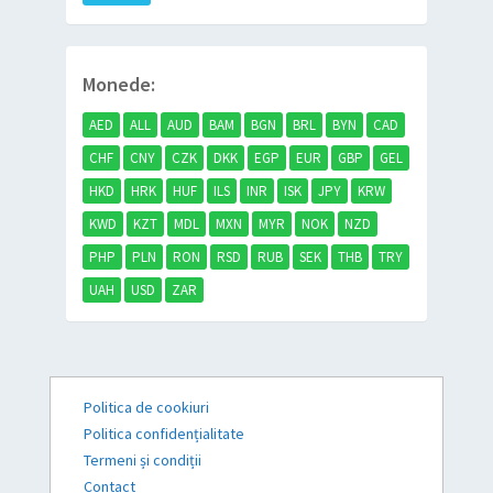
Monede:
AED
ALL
AUD
BAM
BGN
BRL
BYN
CAD
CHF
CNY
CZK
DKK
EGP
EUR
GBP
GEL
HKD
HRK
HUF
ILS
INR
ISK
JPY
KRW
KWD
KZT
MDL
MXN
MYR
NOK
NZD
PHP
PLN
RON
RSD
RUB
SEK
THB
TRY
UAH
USD
ZAR
Politica de cookiuri
Politica confidențialitate
Termeni și condiții
Contact