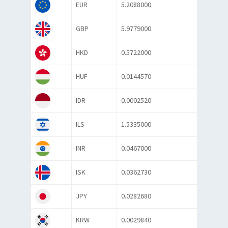
EUR
5.2088000
GBP
5.9779000
HKD
0.5722000
HUF
0.0144570
IDR
0.0002520
ILS
1.5335000
INR
0.0467000
ISK
0.0362730
JPY
0.0282680
KRW
0.0029840