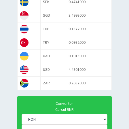
SEK
0.4741000
SGD
3.4998000
THB
0.1372000
TRY
0.0982000
UAH
0.1015000
USD
4.4801000
ZAR
0.2687000
Convertor
Cursul BNR