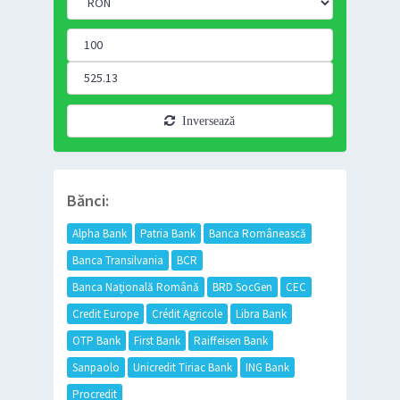
Inversează
Bănci:
Alpha Bank
Patria Bank
Banca Românească
Banca Transilvania
BCR
Banca Națională Română
BRD SocGen
CEC
Credit Europe
Crédit Agricole
Libra Bank
OTP Bank
First Bank
Raiffeisen Bank
Sanpaolo
Unicredit Tiriac Bank
ING Bank
Procredit