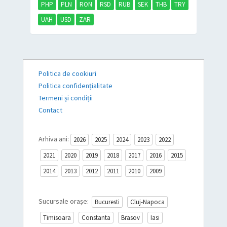
PHP
PLN
RON
RSD
RUB
SEK
THB
TRY
UAH
USD
ZAR
Politica de cookiuri
Politica confidențialitate
Termeni și condiții
Contact
Arhiva ani:
2026
2025
2024
2023
2022
2021
2020
2019
2018
2017
2016
2015
2014
2013
2012
2011
2010
2009
Sucursale orașe:
Bucuresti
Cluj-Napoca
Timisoara
Constanta
Brasov
Iasi