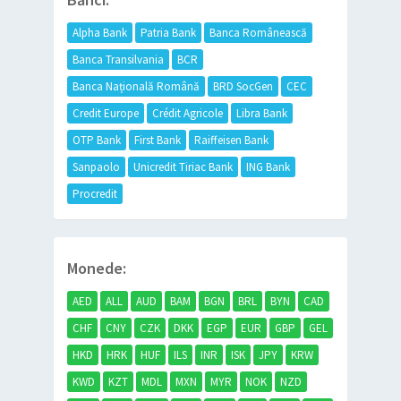
Alpha Bank
Patria Bank
Banca Românească
Banca Transilvania
BCR
Banca Națională Română
BRD SocGen
CEC
Credit Europe
Crédit Agricole
Libra Bank
OTP Bank
First Bank
Raiffeisen Bank
Sanpaolo
Unicredit Tiriac Bank
ING Bank
Procredit
Monede:
AED
ALL
AUD
BAM
BGN
BRL
BYN
CAD
CHF
CNY
CZK
DKK
EGP
EUR
GBP
GEL
HKD
HRK
HUF
ILS
INR
ISK
JPY
KRW
KWD
KZT
MDL
MXN
MYR
NOK
NZD