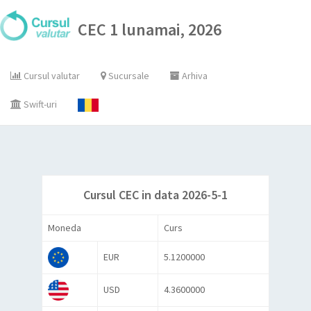
CEC 1 lunamai, 2026
Cursul valutar
Sucursale
Arhiva
Swift-uri
Cursul CEC in data 2026-5-1
Moneda
Curs
EUR
5.1200000
USD
4.3600000