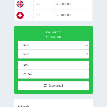
GBP
5.9000000
CHF
5.5800000
Convertor
Cursul BNR
Inversează
Bănci: