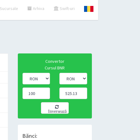
Sucursale
Arhiva
Swift-uri
Convertor
Cursul BNR
Inversează
Bănci: