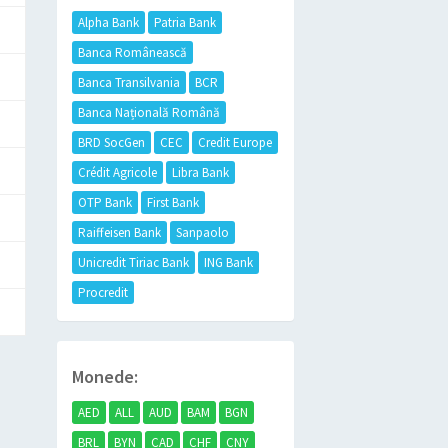
Alpha Bank
Patria Bank
Banca Românească
Banca Transilvania
BCR
Banca Națională Română
BRD SocGen
CEC
Credit Europe
Crédit Agricole
Libra Bank
OTP Bank
First Bank
Raiffeisen Bank
Sanpaolo
Unicredit Tiriac Bank
ING Bank
Procredit
Monede:
AED
ALL
AUD
BAM
BGN
BRL
BYN
CAD
CHF
CNY