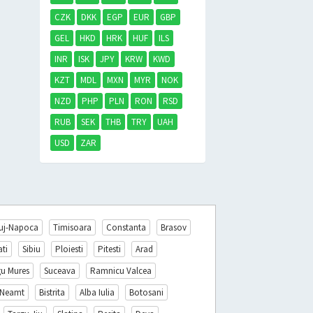
CZK
DKK
EGP
EUR
GBP
GEL
HKD
HRK
HUF
ILS
INR
ISK
JPY
KRW
KWD
KZT
MDL
MXN
MYR
NOK
NZD
PHP
PLN
RON
RSD
RUB
SEK
THB
TRY
UAH
USD
ZAR
uj-Napoca
Timisoara
Constanta
Brasov
ati
Sibiu
Ploiesti
Pitesti
Arad
gu Mures
Suceava
Ramnicu Valcea
 Neamt
Bistrita
Alba Iulia
Botosani