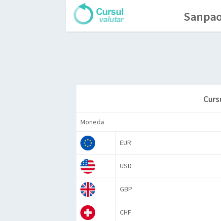
Sanpaol
Curs
Moneda
EUR
USD
GBP
CHF