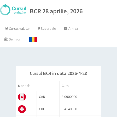
BCR 28 aprilie, 2026
Cursul valutar
Sucursale
Arhiva
Swift-uri
Cursul BCR in data 2026-4-28
Moneda
Curs
CAD
3.0900000
CHF
5.4140000