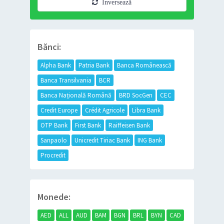
Inversează
Bănci:
Alpha Bank
Patria Bank
Banca Românească
Banca Transilvania
BCR
Banca Națională Română
BRD SocGen
CEC
Credit Europe
Crédit Agricole
Libra Bank
OTP Bank
First Bank
Raiffeisen Bank
Sanpaolo
Unicredit Tiriac Bank
ING Bank
Procredit
Monede:
AED
ALL
AUD
BAM
BGN
BRL
BYN
CAD