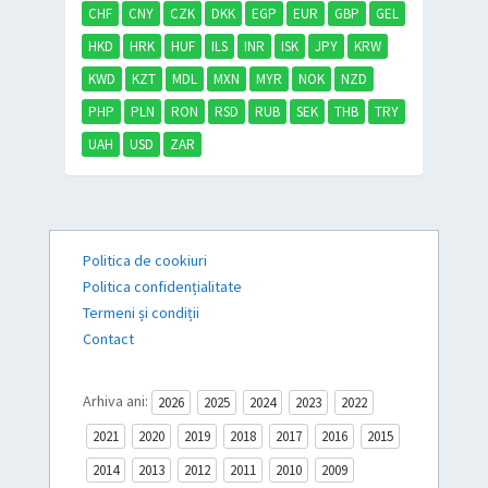
CHF
CNY
CZK
DKK
EGP
EUR
GBP
GEL
HKD
HRK
HUF
ILS
INR
ISK
JPY
KRW
KWD
KZT
MDL
MXN
MYR
NOK
NZD
PHP
PLN
RON
RSD
RUB
SEK
THB
TRY
UAH
USD
ZAR
Politica de cookiuri
Politica confidențialitate
Termeni și condiții
Contact
Arhiva ani:
2026
2025
2024
2023
2022
2021
2020
2019
2018
2017
2016
2015
2014
2013
2012
2011
2010
2009