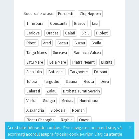
Sucursale orașe:
Bucuresti
Cluj-Napoca
Timisoara
Constanta
Brasov
Iasi
Craiova
Oradea
Galati
Sibiu
Ploiesti
Pitesti
Arad
Bacau
Buzau
Braila
Targu Mures
Suceava
Ramnicu Valcea
Satu Mare
Baia Mare
Piatra Neamt
Bistrita
Alba Iulia
Botosani
Targoviste
Focsani
Tulcea
Targu Jiu
Slatina
Resita
Deva
Calarasi
Zalau
Drobeta Turnu Severin
Vaslui
Giurgiu
Medias
Hunedoara
Alexandria
Slobozia
Roman
Sfantu Gheorghe
Reghin
Onesti
×
Acest site foloseste cookies. Prin navigarea pe acest site, vă
Sighisoara
Miercurea Ciuc
Turda
exprimați acordul asupra folosirii cookie-urilor. Citiți cu atenție