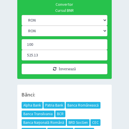
Convertor
Cursul BNR
Inversează
Bănci:
Alpha Bank
Patria Bank
Banca Românească
Banca Transilvania
BCR
Banca Națională Română
BRD SocGen
CEC