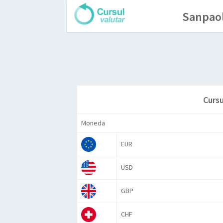
Sanpaol
Cursu
Moneda
EUR
USD
GBP
CHF