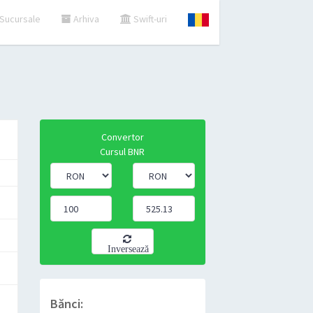
Sucursale
Arhiva
Swift-uri
Convertor
Cursul BNR
Inversează
Bănci: