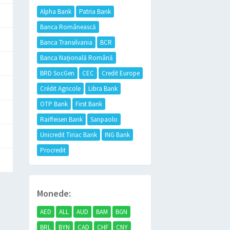
Alpha Bank
Patria Bank
Banca Românească
Banca Transilvania
BCR
Banca Națională Română
BRD SocGen
CEC
Credit Europe
Crédit Agricole
Libra Bank
OTP Bank
First Bank
Raiffeisen Bank
Sanpaolo
Unicredit Tiriac Bank
ING Bank
Procredit
Monede:
AED
ALL
AUD
BAM
BGN
BRL
BYN
CAD
CHF
CNY