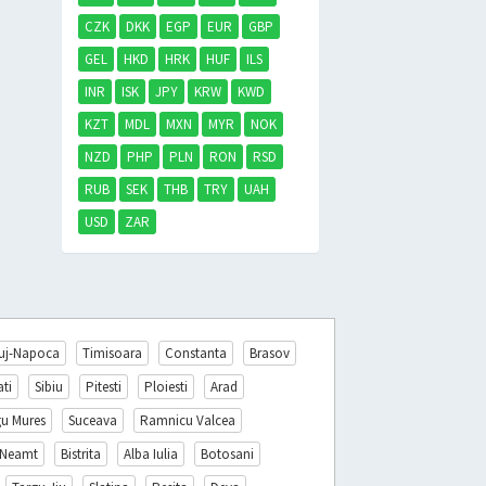
CZK
DKK
EGP
EUR
GBP
GEL
HKD
HRK
HUF
ILS
INR
ISK
JPY
KRW
KWD
KZT
MDL
MXN
MYR
NOK
NZD
PHP
PLN
RON
RSD
RUB
SEK
THB
TRY
UAH
USD
ZAR
uj-Napoca
Timisoara
Constanta
Brasov
ati
Sibiu
Pitesti
Ploiesti
Arad
gu Mures
Suceava
Ramnicu Valcea
 Neamt
Bistrita
Alba Iulia
Botosani