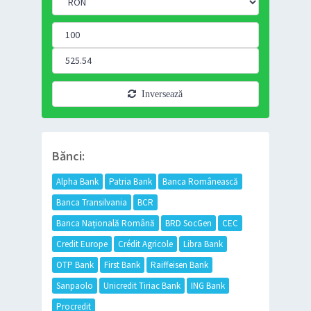
Inversează
Bănci:
Alpha Bank
Patria Bank
Banca Românească
Banca Transilvania
BCR
Banca Națională Română
BRD SocGen
CEC
Credit Europe
Crédit Agricole
Libra Bank
OTP Bank
First Bank
Raiffeisen Bank
Sanpaolo
Unicredit Tiriac Bank
ING Bank
Procredit