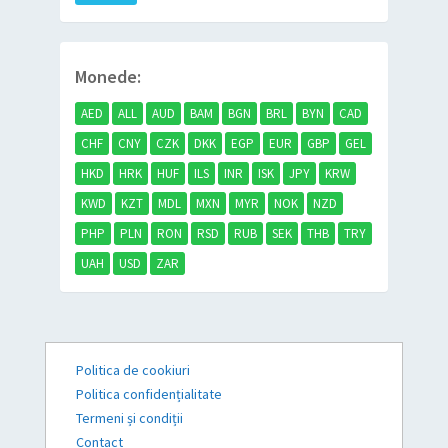
Monede:
AED
ALL
AUD
BAM
BGN
BRL
BYN
CAD
CHF
CNY
CZK
DKK
EGP
EUR
GBP
GEL
HKD
HRK
HUF
ILS
INR
ISK
JPY
KRW
KWD
KZT
MDL
MXN
MYR
NOK
NZD
PHP
PLN
RON
RSD
RUB
SEK
THB
TRY
UAH
USD
ZAR
Politica de cookiuri
Politica confidențialitate
Termeni și condiții
Contact