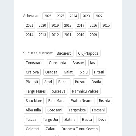
Arhiva ani:
2026
2025
2024
2023
2022
2021
2020
2019
2018
2017
2016
2015
2014
2013
2012
2011
2010
2009
Sucursale orașe:
Bucuresti
Cluj-Napoca
Timisoara
Constanta
Brasov
Iasi
Craiova
Oradea
Galati
Sibiu
Pitesti
Ploiesti
Arad
Bacau
Buzau
Braila
Targu Mures
Suceava
Ramnicu Valcea
Satu Mare
Baia Mare
Piatra Neamt
Bistrita
Alba Iulia
Botosani
Targoviste
Focsani
Tulcea
Targu Jiu
Slatina
Resita
Deva
Calarasi
Zalau
Drobeta Turnu Severin