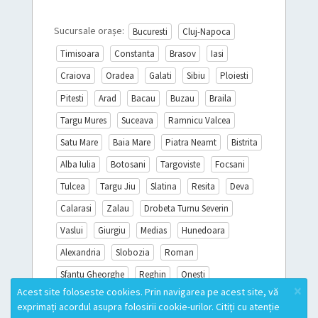
Sucursale orașe:
Bucuresti
Cluj-Napoca
Timisoara
Constanta
Brasov
Iasi
Craiova
Oradea
Galati
Sibiu
Ploiesti
Pitesti
Arad
Bacau
Buzau
Braila
Targu Mures
Suceava
Ramnicu Valcea
Satu Mare
Baia Mare
Piatra Neamt
Bistrita
Alba Iulia
Botosani
Targoviste
Focsani
Tulcea
Targu Jiu
Slatina
Resita
Deva
Calarasi
Zalau
Drobeta Turnu Severin
Vaslui
Giurgiu
Medias
Hunedoara
Alexandria
Slobozia
Roman
Sfantu Gheorghe
Reghin
Onesti
×
Acest site foloseste cookies. Prin navigarea pe acest site, vă
Sighisoara
Miercurea Ciuc
Turda
exprimați acordul asupra folosirii cookie-urilor. Citiți cu atenție