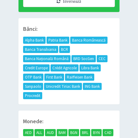
Inversează
Bănci:
Alpha Bank
Patria Bank
Banca Românească
Banca Transilvania
BCR
Banca Națională Română
BRD SocGen
CEC
Credit Europe
Crédit Agricole
Libra Bank
OTP Bank
First Bank
Raiffeisen Bank
Sanpaolo
Unicredit Tiriac Bank
ING Bank
Procredit
Monede:
AED
ALL
AUD
BAM
BGN
BRL
BYN
CAD