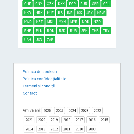
CHF
CNY
CZK
DKK
EGP
EUR
GBP
GEL
HKD
HRK
HUF
ILS
INR
ISK
JPY
KRW
KWD
KZT
MDL
MXN
MYR
NOK
NZD
PHP
PLN
RON
RSD
RUB
SEK
THB
TRY
UAH
USD
ZAR
Politica de cookiuri
Politica confidențialitate
Termeni și condiții
Contact
Arhiva ani:
2026
2025
2024
2023
2022
2021
2020
2019
2018
2017
2016
2015
2014
2013
2012
2011
2010
2009