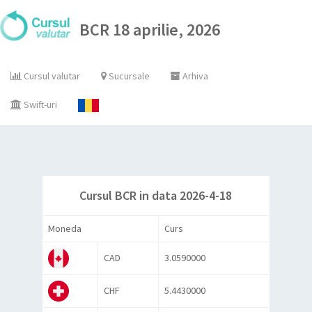
BCR 18 aprilie, 2026
Cursul valutar
Sucursale
Arhiva
Swift-uri
Cursul BCR in data 2026-4-18
Moneda
Curs
CAD
3.0590000
CHF
5.4430000