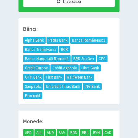
Inversează
Bănci:
Alpha Bank
Patria Bank
Banca Românească
Banca Transilvania
BCR
Banca Națională Română
BRD SocGen
CEC
Credit Europe
Crédit Agricole
Libra Bank
OTP Bank
First Bank
Raiffeisen Bank
Sanpaolo
Unicredit Tiriac Bank
ING Bank
Procredit
Monede:
AED
ALL
AUD
BAM
BGN
BRL
BYN
CAD