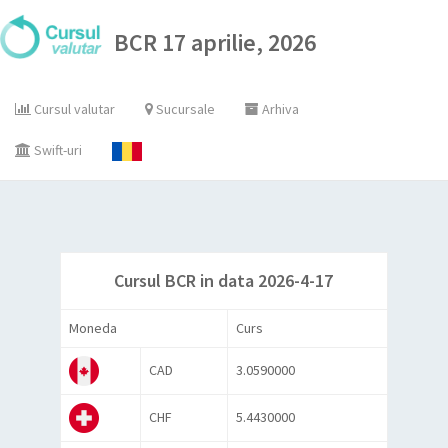
BCR 17 aprilie, 2026
Cursul valutar
Sucursale
Arhiva
Swift-uri
Cursul BCR in data 2026-4-17
Moneda
Curs
CAD
3.0590000
CHF
5.4430000