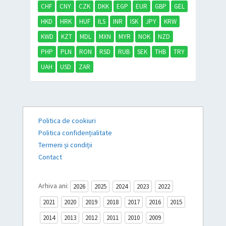
CHF
CNY
CZK
DKK
EGP
EUR
GBP
GEL
HKD
HRK
HUF
ILS
INR
ISK
JPY
KRW
KWD
KZT
MDL
MXN
MYR
NOK
NZD
PHP
PLN
RON
RSD
RUB
SEK
THB
TRY
UAH
USD
ZAR
Politica de cookiuri
Politica confidențialitate
Termeni și condiții
Contact
Arhiva ani:
2026
2025
2024
2023
2022
2021
2020
2019
2018
2017
2016
2015
2014
2013
2012
2011
2010
2009