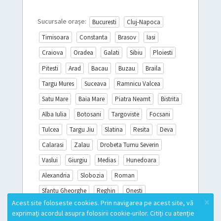
Sucursale orașe:
Bucuresti
Cluj-Napoca
Timisoara
Constanta
Brasov
Iasi
Craiova
Oradea
Galati
Sibiu
Ploiesti
Pitesti
Arad
Bacau
Buzau
Braila
Targu Mures
Suceava
Ramnicu Valcea
Satu Mare
Baia Mare
Piatra Neamt
Bistrita
Alba Iulia
Botosani
Targoviste
Focsani
Tulcea
Targu Jiu
Slatina
Resita
Deva
Calarasi
Zalau
Drobeta Turnu Severin
Vaslui
Giurgiu
Medias
Hunedoara
Alexandria
Slobozia
Roman
Sfantu Gheorghe
Reghin
Onesti
×
Acest site foloseste cookies. Prin navigarea pe acest site, vă
Sighisoara
Miercurea Ciuc
Turda
exprimați acordul asupra folosirii cookie-urilor. Citiți cu atenție