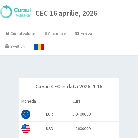
CEC 16 aprilie, 2026
Cursul valutar
Sucursale
Arhiva
Swift-uri
Cursul CEC in data 2026-4-16
Moneda
Curs
EUR
5.0400000
USD
4.2600000