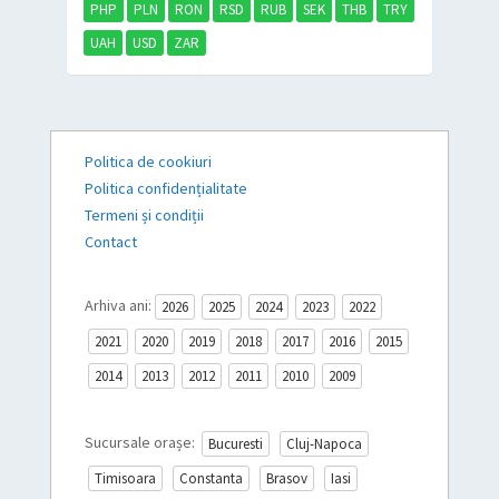
PHP
PLN
RON
RSD
RUB
SEK
THB
TRY
UAH
USD
ZAR
Politica de cookiuri
Politica confidențialitate
Termeni și condiții
Contact
Arhiva ani:
2026
2025
2024
2023
2022
2021
2020
2019
2018
2017
2016
2015
2014
2013
2012
2011
2010
2009
Sucursale orașe:
Bucuresti
Cluj-Napoca
Timisoara
Constanta
Brasov
Iasi