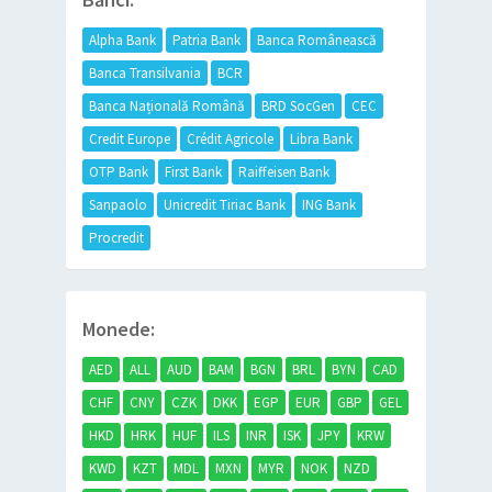
Alpha Bank
Patria Bank
Banca Românească
Banca Transilvania
BCR
Banca Națională Română
BRD SocGen
CEC
Credit Europe
Crédit Agricole
Libra Bank
OTP Bank
First Bank
Raiffeisen Bank
Sanpaolo
Unicredit Tiriac Bank
ING Bank
Procredit
Monede:
AED
ALL
AUD
BAM
BGN
BRL
BYN
CAD
CHF
CNY
CZK
DKK
EGP
EUR
GBP
GEL
HKD
HRK
HUF
ILS
INR
ISK
JPY
KRW
KWD
KZT
MDL
MXN
MYR
NOK
NZD