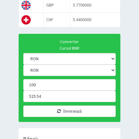
GBP
5.7700000
CHF
5.4400000
Convertor
Cursul BNR
Inversează
Bănci: