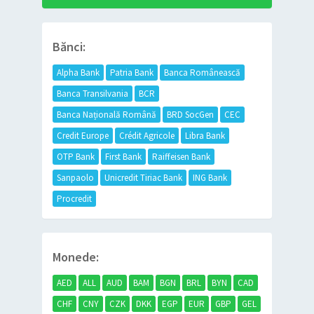
Bănci:
Alpha Bank
Patria Bank
Banca Românească
Banca Transilvania
BCR
Banca Națională Română
BRD SocGen
CEC
Credit Europe
Crédit Agricole
Libra Bank
OTP Bank
First Bank
Raiffeisen Bank
Sanpaolo
Unicredit Tiriac Bank
ING Bank
Procredit
Monede:
AED
ALL
AUD
BAM
BGN
BRL
BYN
CAD
CHF
CNY
CZK
DKK
EGP
EUR
GBP
GEL