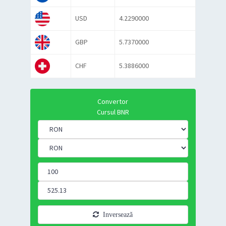
USD
4.2290000
GBP
5.7370000
CHF
5.3886000
Convertor
Cursul BNR
Inversează