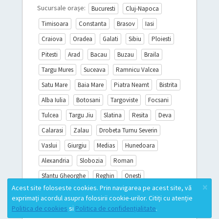
Sucursale orașe:
Bucuresti
Cluj-Napoca
Timisoara
Constanta
Brasov
Iasi
Craiova
Oradea
Galati
Sibiu
Ploiesti
Pitesti
Arad
Bacau
Buzau
Braila
Targu Mures
Suceava
Ramnicu Valcea
Satu Mare
Baia Mare
Piatra Neamt
Bistrita
Alba Iulia
Botosani
Targoviste
Focsani
Tulcea
Targu Jiu
Slatina
Resita
Deva
Calarasi
Zalau
Drobeta Turnu Severin
Vaslui
Giurgiu
Medias
Hunedoara
Alexandria
Slobozia
Roman
Sfantu Gheorghe
Reghin
Onesti
×
Acest site foloseste cookies. Prin navigarea pe acest site, vă
Sighisoara
Miercurea Ciuc
Turda
exprimați acordul asupra folosirii cookie-urilor. Citiți cu atenție
Campina
Mioveni
Lista completă
Politica de cookies
si
Politica de confidențialitate
.