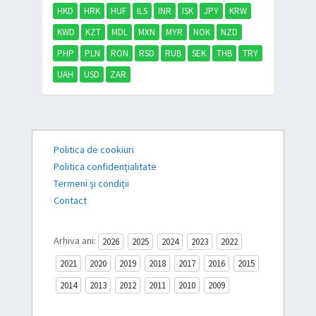
HKD
HRK
HUF
ILS
INR
ISK
JPY
KRW
KWD
KZT
MDL
MXN
MYR
NOK
NZD
PHP
PLN
RON
RSD
RUB
SEK
THB
TRY
UAH
USD
ZAR
Politica de cookiuri
Politica confidențialitate
Termeni și condiții
Contact
Arhiva ani:
2026
2025
2024
2023
2022
2021
2020
2019
2018
2017
2016
2015
2014
2013
2012
2011
2010
2009