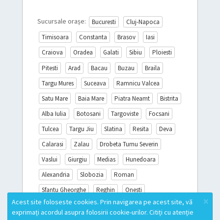
Sucursale orașe:
Bucuresti
Cluj-Napoca
Timisoara
Constanta
Brasov
Iasi
Craiova
Oradea
Galati
Sibiu
Ploiesti
Pitesti
Arad
Bacau
Buzau
Braila
Targu Mures
Suceava
Ramnicu Valcea
Satu Mare
Baia Mare
Piatra Neamt
Bistrita
Alba Iulia
Botosani
Targoviste
Focsani
Tulcea
Targu Jiu
Slatina
Resita
Deva
Calarasi
Zalau
Drobeta Turnu Severin
Vaslui
Giurgiu
Medias
Hunedoara
Alexandria
Slobozia
Roman
Sfantu Gheorghe
Reghin
Onesti
×
Acest site foloseste cookies. Prin navigarea pe acest site, vă
Sighisoara
Miercurea Ciuc
Turda
exprimați acordul asupra folosirii cookie-urilor. Citiți cu atenție