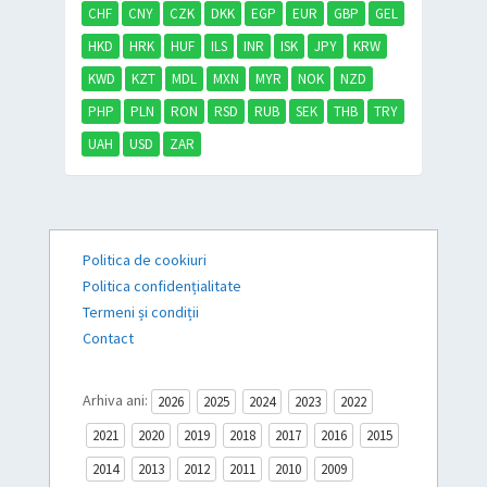
CHF
CNY
CZK
DKK
EGP
EUR
GBP
GEL
HKD
HRK
HUF
ILS
INR
ISK
JPY
KRW
KWD
KZT
MDL
MXN
MYR
NOK
NZD
PHP
PLN
RON
RSD
RUB
SEK
THB
TRY
UAH
USD
ZAR
Politica de cookiuri
Politica confidențialitate
Termeni și condiții
Contact
Arhiva ani:
2026
2025
2024
2023
2022
2021
2020
2019
2018
2017
2016
2015
2014
2013
2012
2011
2010
2009