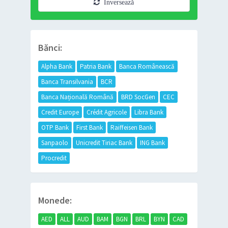
Inversează
Bănci:
Alpha Bank
Patria Bank
Banca Românească
Banca Transilvania
BCR
Banca Națională Română
BRD SocGen
CEC
Credit Europe
Crédit Agricole
Libra Bank
OTP Bank
First Bank
Raiffeisen Bank
Sanpaolo
Unicredit Tiriac Bank
ING Bank
Procredit
Monede:
AED
ALL
AUD
BAM
BGN
BRL
BYN
CAD