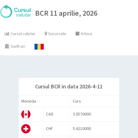
BCR 11 aprilie, 2026
Cursul valutar
Sucursale
Arhiva
Swift-uri
Cursul BCR in data 2026-4-11
Moneda
Curs
CAD
3.0570000
CHF
5.4210000