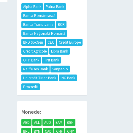
Alpha Bank
Patria Bank
Banca Românească
Banca Transilvania
BCR
Banca Națională Română
BRD SocGen
CEC
Credit Europe
Crédit Agricole
Libra Bank
OTP Bank
First Bank
Raiffeisen Bank
Sanpaolo
Unicredit Tiriac Bank
ING Bank
Procredit
Monede:
AED
ALL
AUD
BAM
BGN
BRL
BYN
CAD
CHF
CNY