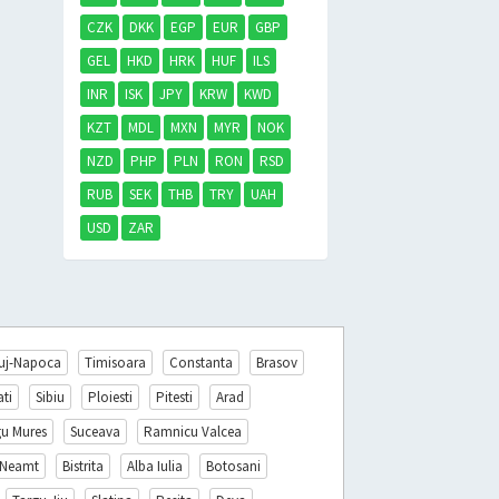
CZK
DKK
EGP
EUR
GBP
GEL
HKD
HRK
HUF
ILS
INR
ISK
JPY
KRW
KWD
KZT
MDL
MXN
MYR
NOK
NZD
PHP
PLN
RON
RSD
RUB
SEK
THB
TRY
UAH
USD
ZAR
uj-Napoca
Timisoara
Constanta
Brasov
ati
Sibiu
Ploiesti
Pitesti
Arad
gu Mures
Suceava
Ramnicu Valcea
 Neamt
Bistrita
Alba Iulia
Botosani