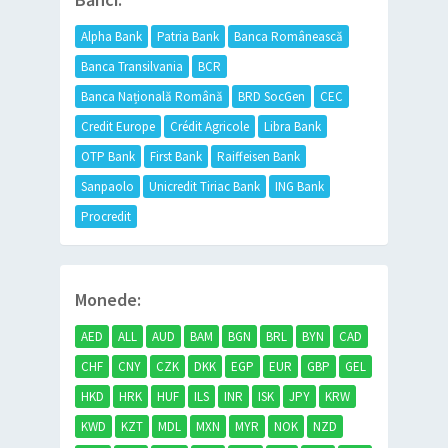
Alpha Bank
Patria Bank
Banca Românească
Banca Transilvania
BCR
Banca Națională Română
BRD SocGen
CEC
Credit Europe
Crédit Agricole
Libra Bank
OTP Bank
First Bank
Raiffeisen Bank
Sanpaolo
Unicredit Tiriac Bank
ING Bank
Procredit
Monede:
AED
ALL
AUD
BAM
BGN
BRL
BYN
CAD
CHF
CNY
CZK
DKK
EGP
EUR
GBP
GEL
HKD
HRK
HUF
ILS
INR
ISK
JPY
KRW
KWD
KZT
MDL
MXN
MYR
NOK
NZD