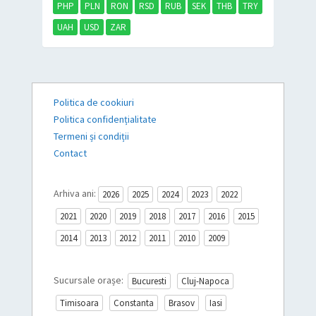
PHP
PLN
RON
RSD
RUB
SEK
THB
TRY
UAH
USD
ZAR
Politica de cookiuri
Politica confidențialitate
Termeni și condiții
Contact
Arhiva ani:
2026
2025
2024
2023
2022
2021
2020
2019
2018
2017
2016
2015
2014
2013
2012
2011
2010
2009
Sucursale orașe:
Bucuresti
Cluj-Napoca
Timisoara
Constanta
Brasov
Iasi