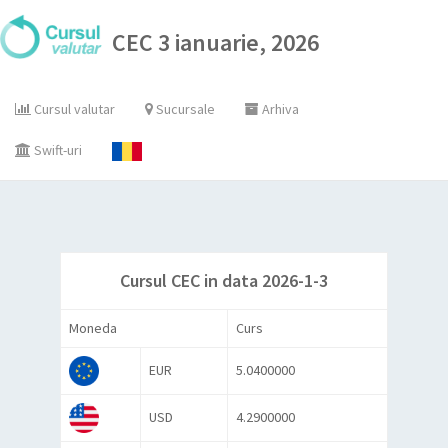
CEC 3 ianuarie, 2026
Cursul valutar
Sucursale
Arhiva
Swift-uri
Cursul CEC in data 2026-1-3
Moneda
Curs
EUR
5.0400000
USD
4.2900000