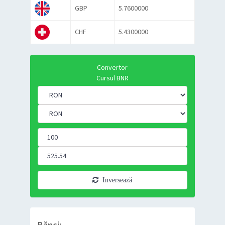
GBP
5.7600000
CHF
5.4300000
Convertor
Cursul BNR
Inversează
Bănci: