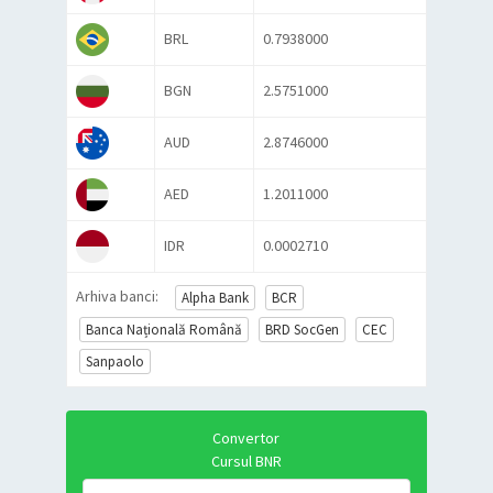
BRL
0.7938000
BGN
2.5751000
AUD
2.8746000
AED
1.2011000
IDR
0.0002710
Arhiva banci:
Alpha Bank
BCR
Banca Națională Română
BRD SocGen
CEC
Sanpaolo
Convertor
Cursul BNR