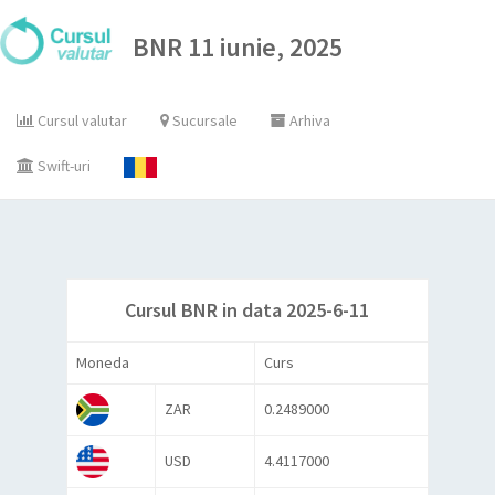
BNR 11 iunie, 2025
Cursul valutar
Sucursale
Arhiva
Swift-uri
Cursul BNR in data 2025-6-11
Moneda
Curs
ZAR
0.2489000
USD
4.4117000