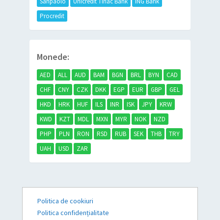
Sanpaolo
Unicredit Tiriac Bank
ING Bank
Procredit
Monede:
AED
ALL
AUD
BAM
BGN
BRL
BYN
CAD
CHF
CNY
CZK
DKK
EGP
EUR
GBP
GEL
HKD
HRK
HUF
ILS
INR
ISK
JPY
KRW
KWD
KZT
MDL
MXN
MYR
NOK
NZD
PHP
PLN
RON
RSD
RUB
SEK
THB
TRY
UAH
USD
ZAR
Politica de cookiuri
Politica confidențialitate