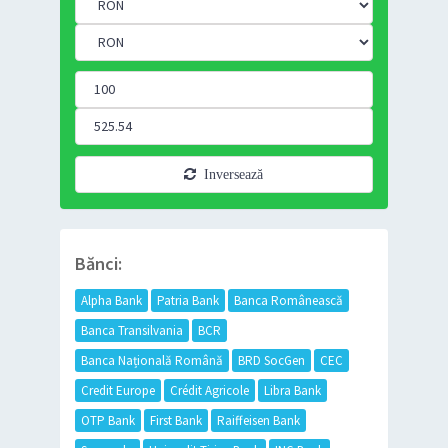
Inversează
Bănci:
Alpha Bank
Patria Bank
Banca Românească
Banca Transilvania
BCR
Banca Națională Română
BRD SocGen
CEC
Credit Europe
Crédit Agricole
Libra Bank
OTP Bank
First Bank
Raiffeisen Bank