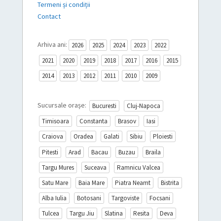
Termeni și condiții
Contact
Arhiva ani:
2026
2025
2024
2023
2022
2021
2020
2019
2018
2017
2016
2015
2014
2013
2012
2011
2010
2009
Sucursale orașe:
Bucuresti
Cluj-Napoca
Timisoara
Constanta
Brasov
Iasi
Craiova
Oradea
Galati
Sibiu
Ploiesti
Pitesti
Arad
Bacau
Buzau
Braila
Targu Mures
Suceava
Ramnicu Valcea
Satu Mare
Baia Mare
Piatra Neamt
Bistrita
Alba Iulia
Botosani
Targoviste
Focsani
Tulcea
Targu Jiu
Slatina
Resita
Deva