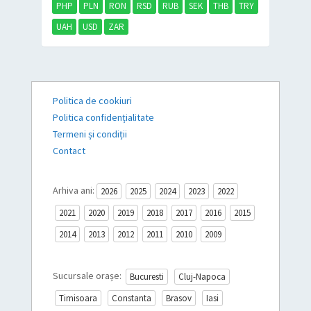
PHP
PLN
RON
RSD
RUB
SEK
THB
TRY
UAH
USD
ZAR
Politica de cookiuri
Politica confidențialitate
Termeni și condiții
Contact
Arhiva ani:
2026
2025
2024
2023
2022
2021
2020
2019
2018
2017
2016
2015
2014
2013
2012
2011
2010
2009
Sucursale orașe:
Bucuresti
Cluj-Napoca
Timisoara
Constanta
Brasov
Iasi