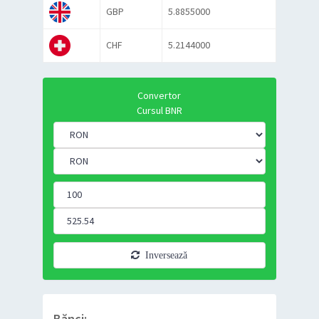
GBP
5.8855000
CHF
5.2144000
Convertor
Cursul BNR
Inversează
Bănci: