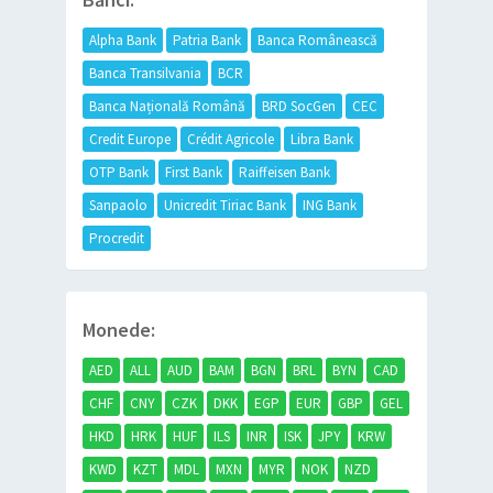
Alpha Bank
Patria Bank
Banca Românească
Banca Transilvania
BCR
Banca Națională Română
BRD SocGen
CEC
Credit Europe
Crédit Agricole
Libra Bank
OTP Bank
First Bank
Raiffeisen Bank
Sanpaolo
Unicredit Tiriac Bank
ING Bank
Procredit
Monede:
AED
ALL
AUD
BAM
BGN
BRL
BYN
CAD
CHF
CNY
CZK
DKK
EGP
EUR
GBP
GEL
HKD
HRK
HUF
ILS
INR
ISK
JPY
KRW
KWD
KZT
MDL
MXN
MYR
NOK
NZD