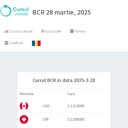
BCR 28 martie, 2025
Cursul valutar
Sucursale
Arhiva
Swift-uri
Cursul BCR in data 2025-3-28
Moneda
Curs
CAD
3.1210000
CHF
5.1200000