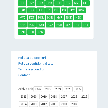
CHF
CNY
CZK
DKK
EGP
EUR
GBP
GEL
HKD
HRK
HUF
ILS
INR
ISK
JPY
KRW
KWD
KZT
MDL
MXN
MYR
NOK
NZD
PHP
PLN
RON
RSD
RUB
SEK
THB
TRY
UAH
USD
ZAR
Politica de cookiuri
Politica confidențialitate
Termeni și condiții
Contact
Arhiva ani:
2026
2025
2024
2023
2022
2021
2020
2019
2018
2017
2016
2015
2014
2013
2012
2011
2010
2009