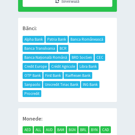
Inversează
Bănci:
Alpha Bank
Patria Bank
Banca Românească
Banca Transilvania
BCR
Banca Națională Română
BRD SocGen
CEC
Credit Europe
Crédit Agricole
Libra Bank
OTP Bank
First Bank
Raiffeisen Bank
Sanpaolo
Unicredit Tiriac Bank
ING Bank
Procredit
Monede:
AED
ALL
AUD
BAM
BGN
BRL
BYN
CAD