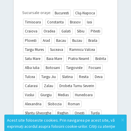
Sucursale orașe:
Bucuresti
Cluj-Napoca
Timisoara
Constanta
Brasov
Iasi
Craiova
Oradea
Galati
Sibiu
Pitesti
Ploiesti
Arad
Bacau
Buzau
Braila
Targu Mures
Suceava
Ramnicu Valcea
Satu Mare
Baia Mare
Piatra Neamt
Bistrita
Alba Iulia
Botosani
Targoviste
Focsani
Tulcea
Targu Jiu
Slatina
Resita
Deva
Calarasi
Zalau
Drobeta Turnu Severin
Vaslui
Giurgiu
Medias
Hunedoara
Alexandria
Slobozia
Roman
Sfantu Gheorghe
Reghin
Onesti
Turda
×
Acest site foloseste cookies. Prin navigarea pe acest site, vă
Sighisoara
Miercurea Ciuc
Campina
exprimați acordul asupra folosirii cookie-urilor. Citiți cu atenție