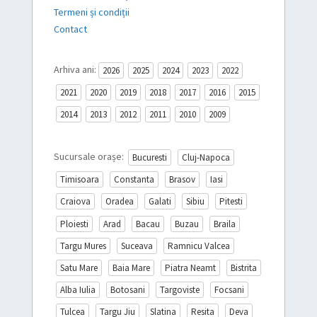
Termeni și condiții
Contact
Arhiva ani:
2026
2025
2024
2023
2022
2021
2020
2019
2018
2017
2016
2015
2014
2013
2012
2011
2010
2009
Sucursale orașe:
Bucuresti
Cluj-Napoca
Timisoara
Constanta
Brasov
Iasi
Craiova
Oradea
Galati
Sibiu
Pitesti
Ploiesti
Arad
Bacau
Buzau
Braila
Targu Mures
Suceava
Ramnicu Valcea
Satu Mare
Baia Mare
Piatra Neamt
Bistrita
Alba Iulia
Botosani
Targoviste
Focsani
Tulcea
Targu Jiu
Slatina
Resita
Deva