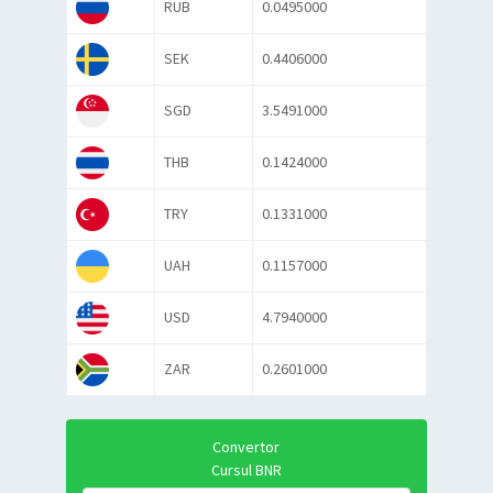
RUB
0.0495000
SEK
0.4406000
SGD
3.5491000
THB
0.1424000
TRY
0.1331000
UAH
0.1157000
USD
4.7940000
ZAR
0.2601000
Convertor
Cursul BNR