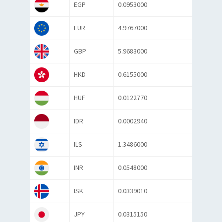
EGP
0.0953000
EUR
4.9767000
GBP
5.9683000
HKD
0.6155000
HUF
0.0122770
IDR
0.0002940
ILS
1.3486000
INR
0.0548000
ISK
0.0339010
JPY
0.0315150