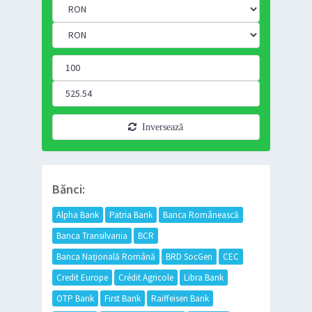
Inversează
Bănci:
Alpha Bank
Patria Bank
Banca Românească
Banca Transilvania
BCR
Banca Națională Română
BRD SocGen
CEC
Credit Europe
Crédit Agricole
Libra Bank
OTP Bank
First Bank
Raiffeisen Bank