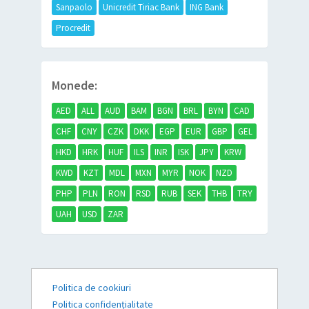
Sanpaolo
Unicredit Tiriac Bank
ING Bank
Procredit
Monede:
AED
ALL
AUD
BAM
BGN
BRL
BYN
CAD
CHF
CNY
CZK
DKK
EGP
EUR
GBP
GEL
HKD
HRK
HUF
ILS
INR
ISK
JPY
KRW
KWD
KZT
MDL
MXN
MYR
NOK
NZD
PHP
PLN
RON
RSD
RUB
SEK
THB
TRY
UAH
USD
ZAR
Politica de cookiuri
Politica confidențialitate