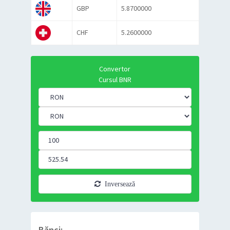
GBP
5.8700000
CHF
5.2600000
Convertor
Cursul BNR
Inversează
Bănci: