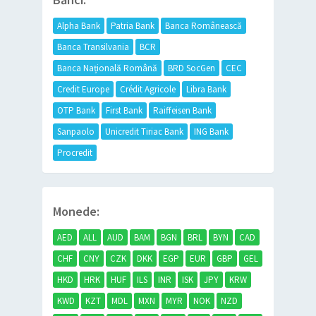
Alpha Bank
Patria Bank
Banca Românească
Banca Transilvania
BCR
Banca Națională Română
BRD SocGen
CEC
Credit Europe
Crédit Agricole
Libra Bank
OTP Bank
First Bank
Raiffeisen Bank
Sanpaolo
Unicredit Tiriac Bank
ING Bank
Procredit
Monede:
AED
ALL
AUD
BAM
BGN
BRL
BYN
CAD
CHF
CNY
CZK
DKK
EGP
EUR
GBP
GEL
HKD
HRK
HUF
ILS
INR
ISK
JPY
KRW
KWD
KZT
MDL
MXN
MYR
NOK
NZD