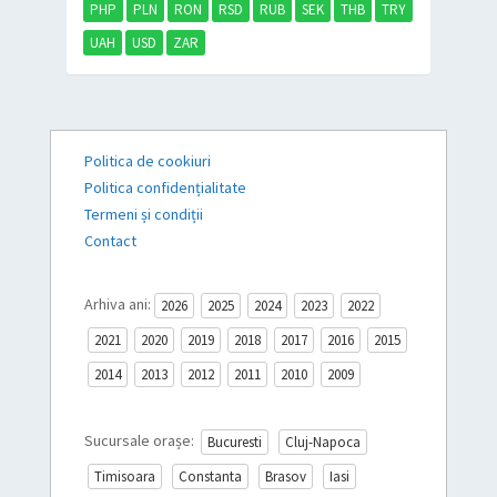
PHP
PLN
RON
RSD
RUB
SEK
THB
TRY
UAH
USD
ZAR
Politica de cookiuri
Politica confidențialitate
Termeni și condiții
Contact
Arhiva ani:
2026
2025
2024
2023
2022
2021
2020
2019
2018
2017
2016
2015
2014
2013
2012
2011
2010
2009
Sucursale orașe:
Bucuresti
Cluj-Napoca
Timisoara
Constanta
Brasov
Iasi