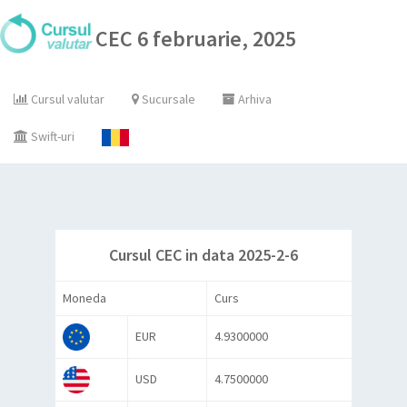
CEC 6 februarie, 2025
Cursul valutar
Sucursale
Arhiva
Swift-uri
Cursul CEC in data 2025-2-6
Moneda
Curs
EUR
4.9300000
USD
4.7500000