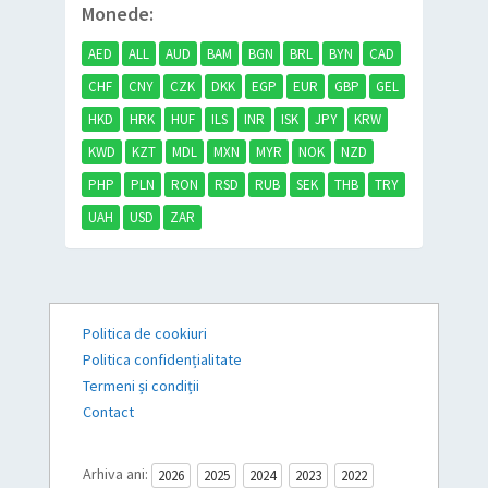
Monede:
AED
ALL
AUD
BAM
BGN
BRL
BYN
CAD
CHF
CNY
CZK
DKK
EGP
EUR
GBP
GEL
HKD
HRK
HUF
ILS
INR
ISK
JPY
KRW
KWD
KZT
MDL
MXN
MYR
NOK
NZD
PHP
PLN
RON
RSD
RUB
SEK
THB
TRY
UAH
USD
ZAR
Politica de cookiuri
Politica confidențialitate
Termeni și condiții
Contact
Arhiva ani:
2026
2025
2024
2023
2022