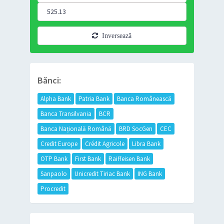
Inversează
Bănci:
Alpha Bank
Patria Bank
Banca Românească
Banca Transilvania
BCR
Banca Națională Română
BRD SocGen
CEC
Credit Europe
Crédit Agricole
Libra Bank
OTP Bank
First Bank
Raiffeisen Bank
Sanpaolo
Unicredit Tiriac Bank
ING Bank
Procredit