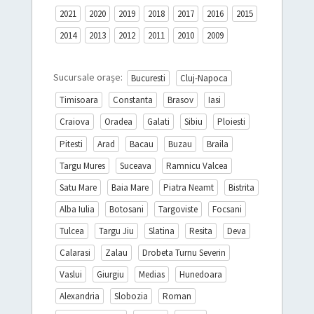
2021
2020
2019
2018
2017
2016
2015
2014
2013
2012
2011
2010
2009
Sucursale orașe:
Bucuresti
Cluj-Napoca
Timisoara
Constanta
Brasov
Iasi
Craiova
Oradea
Galati
Sibiu
Ploiesti
Pitesti
Arad
Bacau
Buzau
Braila
Targu Mures
Suceava
Ramnicu Valcea
Satu Mare
Baia Mare
Piatra Neamt
Bistrita
Alba Iulia
Botosani
Targoviste
Focsani
Tulcea
Targu Jiu
Slatina
Resita
Deva
Calarasi
Zalau
Drobeta Turnu Severin
Vaslui
Giurgiu
Medias
Hunedoara
Alexandria
Slobozia
Roman