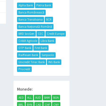
Alpha Bank
Patria Bank
Banca Românească
Banca Transilvania
BCR
Banca Națională Română
BRD SocGen
CEC
Credit Europe
Crédit Agricole
Libra Bank
OTP Bank
First Bank
Raiffeisen Bank
Sanpaolo
Unicredit Tiriac Bank
ING Bank
Procredit
Monede:
AED
ALL
AUD
BAM
BGN
BRL
BYN
CAD
CHF
CNY