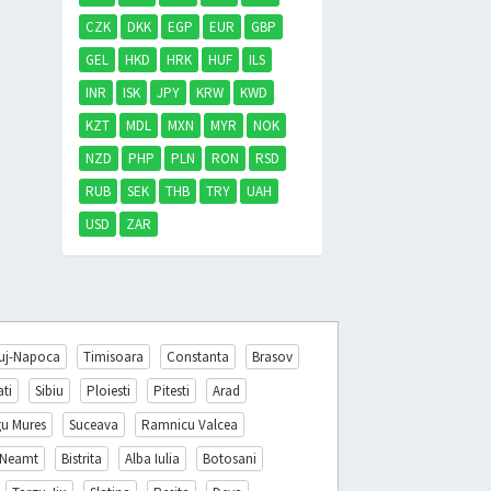
CZK
DKK
EGP
EUR
GBP
GEL
HKD
HRK
HUF
ILS
INR
ISK
JPY
KRW
KWD
KZT
MDL
MXN
MYR
NOK
NZD
PHP
PLN
RON
RSD
RUB
SEK
THB
TRY
UAH
USD
ZAR
uj-Napoca
Timisoara
Constanta
Brasov
ati
Sibiu
Ploiesti
Pitesti
Arad
gu Mures
Suceava
Ramnicu Valcea
 Neamt
Bistrita
Alba Iulia
Botosani