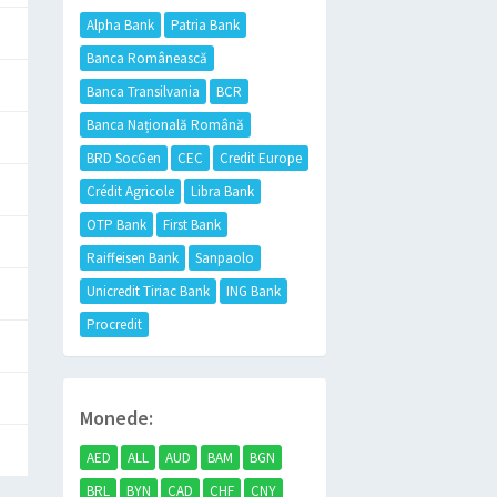
Alpha Bank
Patria Bank
Banca Românească
Banca Transilvania
BCR
Banca Națională Română
BRD SocGen
CEC
Credit Europe
Crédit Agricole
Libra Bank
OTP Bank
First Bank
Raiffeisen Bank
Sanpaolo
Unicredit Tiriac Bank
ING Bank
Procredit
Monede:
AED
ALL
AUD
BAM
BGN
BRL
BYN
CAD
CHF
CNY