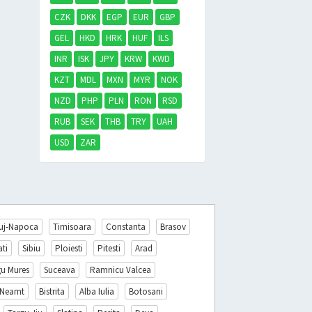
CZK
DKK
EGP
EUR
GBP
GEL
HKD
HRK
HUF
ILS
INR
ISK
JPY
KRW
KWD
KZT
MDL
MXN
MYR
NOK
NZD
PHP
PLN
RON
RSD
RUB
SEK
THB
TRY
UAH
USD
ZAR
uj-Napoca
Timisoara
Constanta
Brasov
ati
Sibiu
Ploiesti
Pitesti
Arad
gu Mures
Suceava
Ramnicu Valcea
 Neamt
Bistrita
Alba Iulia
Botosani