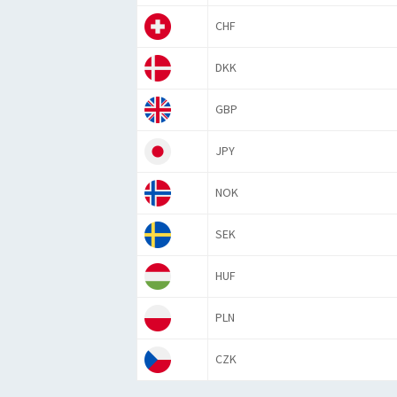
CHF
DKK
GBP
JPY
NOK
SEK
HUF
PLN
CZK