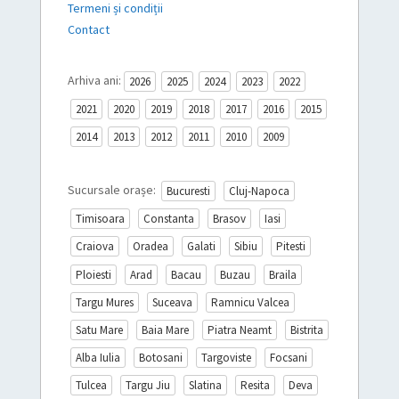
Termeni și condiții
Contact
Arhiva ani:
2026
2025
2024
2023
2022
2021
2020
2019
2018
2017
2016
2015
2014
2013
2012
2011
2010
2009
Sucursale orașe:
Bucuresti
Cluj-Napoca
Timisoara
Constanta
Brasov
Iasi
Craiova
Oradea
Galati
Sibiu
Pitesti
Ploiesti
Arad
Bacau
Buzau
Braila
Targu Mures
Suceava
Ramnicu Valcea
Satu Mare
Baia Mare
Piatra Neamt
Bistrita
Alba Iulia
Botosani
Targoviste
Focsani
Tulcea
Targu Jiu
Slatina
Resita
Deva