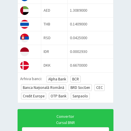
AED
1.3089000
THB
0.1409000
RSD
0.0425000
IDR
0.0002930
DKK
0.6670000
Arhiva banci:
Alpha Bank
BCR
Banca Națională Română
BRD SocGen
CEC
Credit Europe
OTP Bank
Sanpaolo
Convertor
Cursul BNR