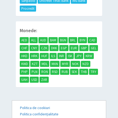
Sanpaolo
Unicredit Tiriac Bank
ING Bank
Procredit
Monede:
AED
ALL
AUD
BAM
BGN
BRL
BYN
CAD
CHF
CNY
CZK
DKK
EGP
EUR
GBP
GEL
HKD
HRK
HUF
ILS
INR
ISK
JPY
KRW
KWD
KZT
MDL
MXN
MYR
NOK
NZD
PHP
PLN
RON
RSD
RUB
SEK
THB
TRY
UAH
USD
ZAR
Politica de cookiuri
Politica confidențialitate