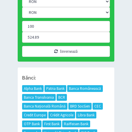
Inversează
Bănci:
Alpha Bank
Patria Bank
Banca Românească
Banca Transilvania
BCR
Banca Națională Română
BRD SocGen
CEC
Credit Europe
Crédit Agricole
Libra Bank
OTP Bank
First Bank
Raiffeisen Bank