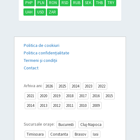
PHP
PLN
RON
RSD
RUB
SEK
THB
TRY
UAH
USD
ZAR
Politica de cookiuri
Politica confidențialitate
Termeni și condiții
Contact
Arhiva ani:
2026
2025
2024
2023
2022
2021
2020
2019
2018
2017
2016
2015
2014
2013
2012
2011
2010
2009
Sucursale orașe:
Bucuresti
Cluj-Napoca
Timisoara
Constanta
Brasov
Iasi