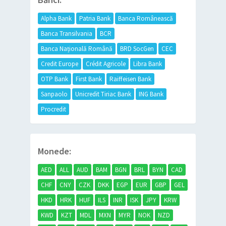
Alpha Bank
Patria Bank
Banca Românească
Banca Transilvania
BCR
Banca Națională Română
BRD SocGen
CEC
Credit Europe
Crédit Agricole
Libra Bank
OTP Bank
First Bank
Raiffeisen Bank
Sanpaolo
Unicredit Tiriac Bank
ING Bank
Procredit
Monede:
AED
ALL
AUD
BAM
BGN
BRL
BYN
CAD
CHF
CNY
CZK
DKK
EGP
EUR
GBP
GEL
HKD
HRK
HUF
ILS
INR
ISK
JPY
KRW
KWD
KZT
MDL
MXN
MYR
NOK
NZD