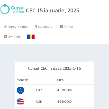
CEC 15 ianuarie, 2025
Cursul valutar
Sucursale
Arhiva
Swift-uri
Cursul CEC in data 2025-1-15
Moneda
Curs
EUR
4.9200000
USD
4.7600000