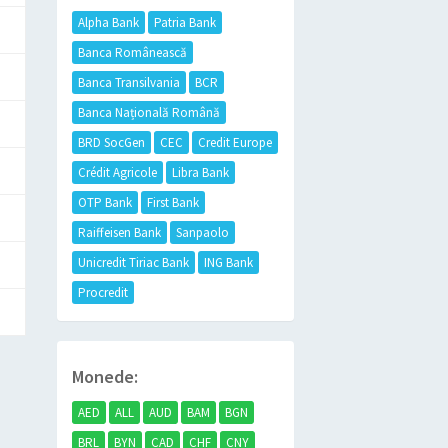
Alpha Bank
Patria Bank
Banca Românească
Banca Transilvania
BCR
Banca Națională Română
BRD SocGen
CEC
Credit Europe
Crédit Agricole
Libra Bank
OTP Bank
First Bank
Raiffeisen Bank
Sanpaolo
Unicredit Tiriac Bank
ING Bank
Procredit
Monede:
AED
ALL
AUD
BAM
BGN
BRL
BYN
CAD
CHF
CNY