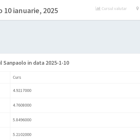
 10 ianuarie, 2025
Cursul valutar
l Sanpaolo in data 2025-1-10
Curs
4.9217000
4.7608000
5.8496000
5.2102000