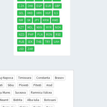
CZK
DKK
EGP
EUR
GBP
GEL
HKD
HRK
HUF
ILS
INR
ISK
JPY
KRW
KWD
KZT
MDL
MXN
MYR
NOK
NZD
PHP
PLN
RON
RSD
RUB
SEK
THB
TRY
UAH
USD
ZAR
uj-Napoca
Timisoara
Constanta
Brasov
ati
Sibiu
Ploiesti
Pitesti
Arad
gu Mures
Suceava
Ramnicu Valcea
 Neamt
Bistrita
Alba Iulia
Botosani