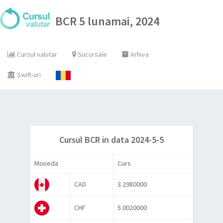
BCR 5 lunamai, 2024
Cursul valutar
Sucursale
Arhiva
Swift-uri
Cursul BCR in data 2024-5-5
Moneda
Curs
CAD
3.2980000
CHF
5.0020000