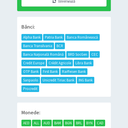
Inversează
Bănci:
Alpha Bank
Patria Bank
Banca Românească
Banca Transilvania
BCR
Banca Națională Română
BRD SocGen
CEC
Credit Europe
Crédit Agricole
Libra Bank
OTP Bank
First Bank
Raiffeisen Bank
Sanpaolo
Unicredit Tiriac Bank
ING Bank
Procredit
Monede:
AED
ALL
AUD
BAM
BGN
BRL
BYN
CAD