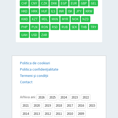
CHF
CNY
CZK
DKK
EGP
EUR
GBP
GEL
HKD
HRK
HUF
ILS
INR
ISK
JPY
KRW
KWD
KZT
MDL
MXN
MYR
NOK
NZD
PHP
PLN
RON
RSD
RUB
SEK
THB
TRY
UAH
USD
ZAR
Politica de cookiuri
Politica confidențialitate
Termeni și condiții
Contact
Arhiva ani:
2026
2025
2024
2023
2022
2021
2020
2019
2018
2017
2016
2015
2014
2013
2012
2011
2010
2009