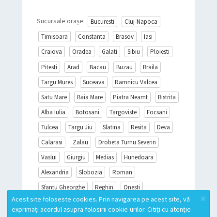
Sucursale orașe:
Bucuresti
Cluj-Napoca
Timisoara
Constanta
Brasov
Iasi
Craiova
Oradea
Galati
Sibiu
Ploiesti
Pitesti
Arad
Bacau
Buzau
Braila
Targu Mures
Suceava
Ramnicu Valcea
Satu Mare
Baia Mare
Piatra Neamt
Bistrita
Alba Iulia
Botosani
Targoviste
Focsani
Tulcea
Targu Jiu
Slatina
Resita
Deva
Calarasi
Zalau
Drobeta Turnu Severin
Vaslui
Giurgiu
Medias
Hunedoara
Alexandria
Slobozia
Roman
Sfantu Gheorghe
Reghin
Onesti
×
Acest site foloseste cookies. Prin navigarea pe acest site, vă
Sighisoara
Miercurea Ciuc
Turda
exprimați acordul asupra folosirii cookie-urilor. Citiți cu atenție