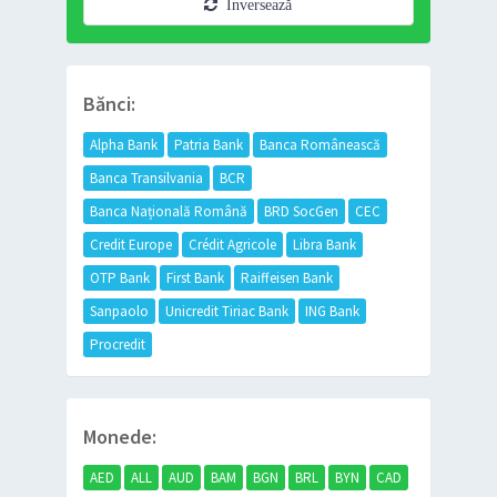
Inversează
Bănci:
Alpha Bank
Patria Bank
Banca Românească
Banca Transilvania
BCR
Banca Națională Română
BRD SocGen
CEC
Credit Europe
Crédit Agricole
Libra Bank
OTP Bank
First Bank
Raiffeisen Bank
Sanpaolo
Unicredit Tiriac Bank
ING Bank
Procredit
Monede:
AED
ALL
AUD
BAM
BGN
BRL
BYN
CAD