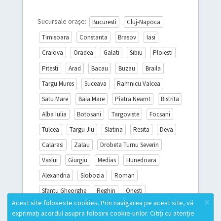
Sucursale orașe:
Bucuresti
Cluj-Napoca
Timisoara
Constanta
Brasov
Iasi
Craiova
Oradea
Galati
Sibiu
Ploiesti
Pitesti
Arad
Bacau
Buzau
Braila
Targu Mures
Suceava
Ramnicu Valcea
Satu Mare
Baia Mare
Piatra Neamt
Bistrita
Alba Iulia
Botosani
Targoviste
Focsani
Tulcea
Targu Jiu
Slatina
Resita
Deva
Calarasi
Zalau
Drobeta Turnu Severin
Vaslui
Giurgiu
Medias
Hunedoara
Alexandria
Slobozia
Roman
Sfantu Gheorghe
Reghin
Onesti
×
Acest site foloseste cookies. Prin navigarea pe acest site, vă
Sighisoara
Miercurea Ciuc
Turda
exprimați acordul asupra folosirii cookie-urilor. Citiți cu atenție