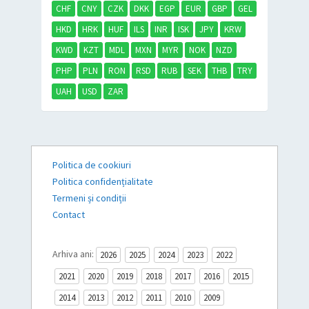
CHF
CNY
CZK
DKK
EGP
EUR
GBP
GEL
HKD
HRK
HUF
ILS
INR
ISK
JPY
KRW
KWD
KZT
MDL
MXN
MYR
NOK
NZD
PHP
PLN
RON
RSD
RUB
SEK
THB
TRY
UAH
USD
ZAR
Politica de cookiuri
Politica confidențialitate
Termeni și condiții
Contact
Arhiva ani:
2026
2025
2024
2023
2022
2021
2020
2019
2018
2017
2016
2015
2014
2013
2012
2011
2010
2009