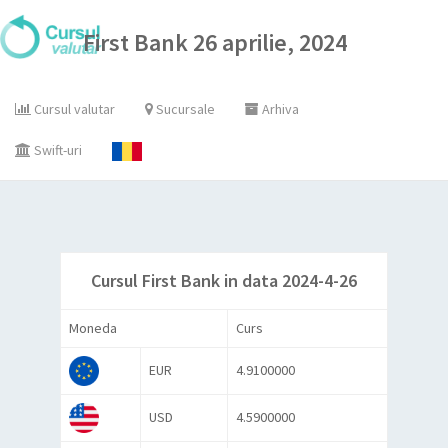
First Bank 26 aprilie, 2024
Cursul valutar
Sucursale
Arhiva
Swift-uri
Cursul First Bank in data 2024-4-26
Moneda
Curs
EUR
4.9100000
USD
4.5900000