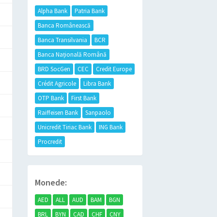
Alpha Bank
Patria Bank
Banca Românească
Banca Transilvania
BCR
Banca Națională Română
BRD SocGen
CEC
Credit Europe
Crédit Agricole
Libra Bank
OTP Bank
First Bank
Raiffeisen Bank
Sanpaolo
Unicredit Tiriac Bank
ING Bank
Procredit
Monede:
AED
ALL
AUD
BAM
BGN
BRL
BYN
CAD
CHF
CNY