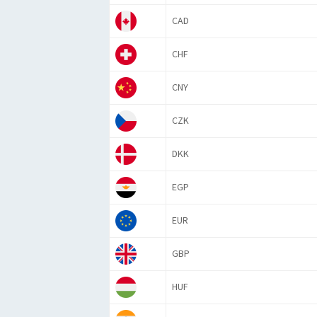
CAD
CHF
CNY
CZK
DKK
EGP
EUR
GBP
HUF