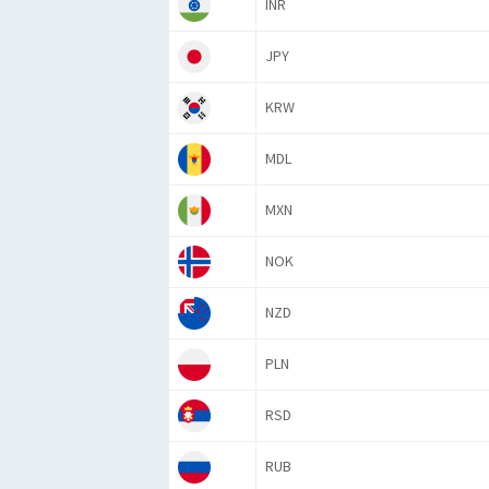
INR
JPY
KRW
MDL
MXN
NOK
NZD
PLN
RSD
RUB