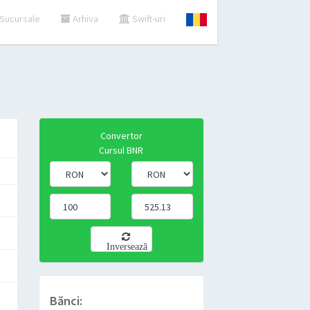
Sucursale
Arhiva
Swift-uri
Convertor
Cursul BNR
Inversează
Bănci: