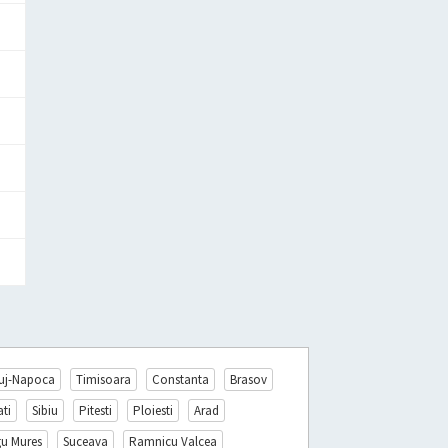
uj-Napoca
Timisoara
Constanta
Brasov
ati
Sibiu
Pitesti
Ploiesti
Arad
gu Mures
Suceava
Ramnicu Valcea