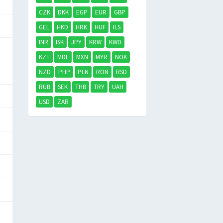
CZK
DKK
EGP
EUR
GBP
GEL
HKD
HRK
HUF
ILS
INR
ISK
JPY
KRW
KWD
KZT
MDL
MXN
MYR
NOK
NZD
PHP
PLN
RON
RSD
RUB
SEK
THB
TRY
UAH
USD
ZAR