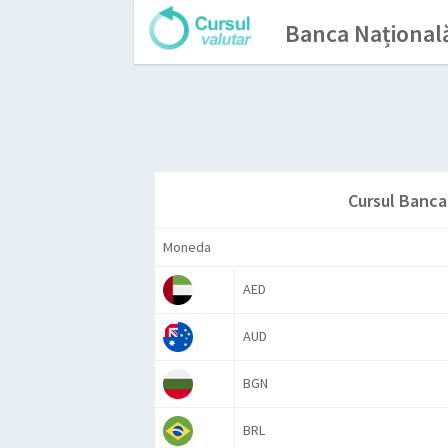
Banca Național
Cursul Banca
Moneda
AED
AUD
BGN
BRL