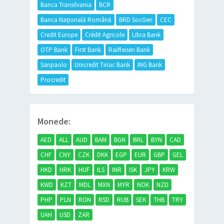
Banca Transilvania
BCR
Banca Națională Română
BRD SocGen
CEC
Credit Europe
Crédit Agricole
Libra Bank
OTP Bank
First Bank
Raiffeisen Bank
Sanpaolo
Unicredit Tiriac Bank
ING Bank
Procredit
Monede:
AED
ALL
AUD
BAM
BGN
BRL
BYN
CAD
CHF
CNY
CZK
DKK
EGP
EUR
GBP
GEL
HKD
HRK
HUF
ILS
INR
ISK
JPY
KRW
KWD
KZT
MDL
MXN
MYR
NOK
NZD
PHP
PLN
RON
RSD
RUB
SEK
THB
TRY
UAH
USD
ZAR