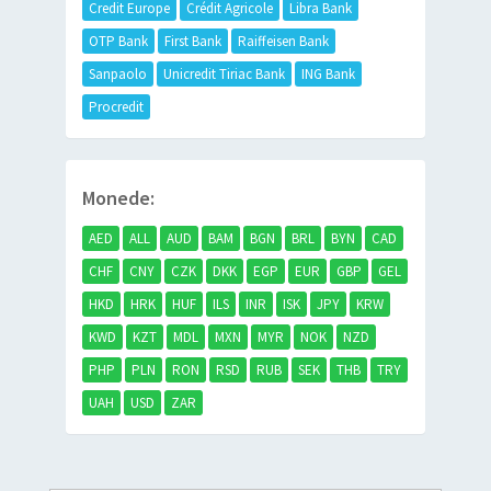
Credit Europe
Crédit Agricole
Libra Bank
OTP Bank
First Bank
Raiffeisen Bank
Sanpaolo
Unicredit Tiriac Bank
ING Bank
Procredit
Monede:
AED
ALL
AUD
BAM
BGN
BRL
BYN
CAD
CHF
CNY
CZK
DKK
EGP
EUR
GBP
GEL
HKD
HRK
HUF
ILS
INR
ISK
JPY
KRW
KWD
KZT
MDL
MXN
MYR
NOK
NZD
PHP
PLN
RON
RSD
RUB
SEK
THB
TRY
UAH
USD
ZAR