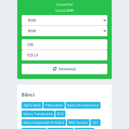
Convertor
Cursul BNR
Inversează
Bănci:
Alpha Bank
Patria Bank
Banca Românească
Banca Transilvania
BCR
Banca Națională Română
BRD SocGen
CEC