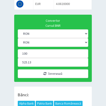
EUR
4.8820000
Convertor
Cursul BNR
Inversează
Bănci:
Alpha Bank
Patria Bank
Banca Românească