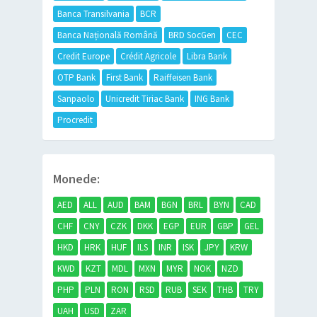
Banca Transilvania
BCR
Banca Națională Română
BRD SocGen
CEC
Credit Europe
Crédit Agricole
Libra Bank
OTP Bank
First Bank
Raiffeisen Bank
Sanpaolo
Unicredit Tiriac Bank
ING Bank
Procredit
Monede:
AED
ALL
AUD
BAM
BGN
BRL
BYN
CAD
CHF
CNY
CZK
DKK
EGP
EUR
GBP
GEL
HKD
HRK
HUF
ILS
INR
ISK
JPY
KRW
KWD
KZT
MDL
MXN
MYR
NOK
NZD
PHP
PLN
RON
RSD
RUB
SEK
THB
TRY
UAH
USD
ZAR