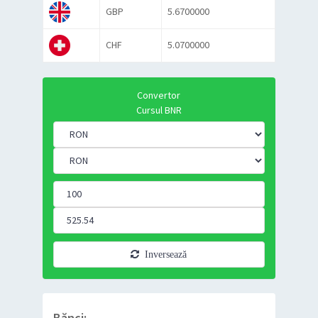
GBP
5.6700000
CHF
5.0700000
Convertor
Cursul BNR
Inversează
Bănci: