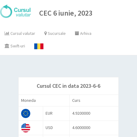
CEC 6 iunie, 2023
Cursul valutar
Sucursale
Arhiva
Swift-uri
Cursul CEC in data 2023-6-6
Moneda
Curs
EUR
4.9200000
USD
4.6000000