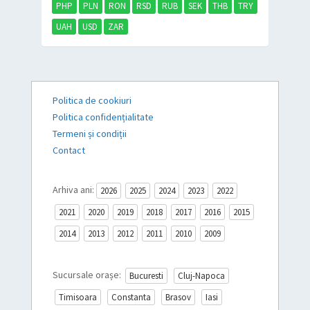
PHP
PLN
RON
RSD
RUB
SEK
THB
TRY
UAH
USD
ZAR
Politica de cookiuri
Politica confidențialitate
Termeni și condiții
Contact
Arhiva ani:
2026
2025
2024
2023
2022
2021
2020
2019
2018
2017
2016
2015
2014
2013
2012
2011
2010
2009
Sucursale orașe:
Bucuresti
Cluj-Napoca
Timisoara
Constanta
Brasov
Iasi