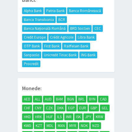
Alpha Bank
Patria Bank
Banca Românească
Banca Transilvania
BCR
Banca Națională Română
BRD SocGen
CEC
Credit Europe
Crédit Agricole
Libra Bank
OTP Bank
First Bank
Raiffeisen Bank
Sanpaolo
Unicredit Tiriac Bank
ING Bank
Procredit
Monede:
AED
ALL
AUD
BAM
BGN
BRL
BYN
CAD
CHF
CNY
CZK
DKK
EGP
EUR
GBP
GEL
HKD
HRK
HUF
ILS
INR
ISK
JPY
KRW
KWD
KZT
MDL
MXN
MYR
NOK
NZD